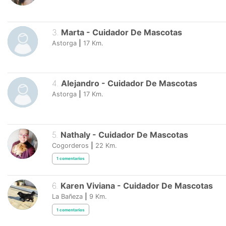
3
.
Marta
-
Cuidador De Mascotas
Astorga
|
17
Km.
4
.
Alejandro
-
Cuidador De Mascotas
Astorga
|
17
Km.
5
.
Nathaly
-
Cuidador De Mascotas
Cogorderos
|
22
Km.
1
comentarios
6
.
Karen Viviana
-
Cuidador De Mascotas
La Bañeza
|
9
Km.
1
comentarios