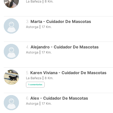
La Bañeza
|
8
Km.
3
.
Marta
-
Cuidador De Mascotas
Astorga
|
17
Km.
4
.
Alejandro
-
Cuidador De Mascotas
Astorga
|
17
Km.
5
.
Karen Viviana
-
Cuidador De Mascotas
La Bañeza
|
8
Km.
1
comentarios
6
.
Alex
-
Cuidador De Mascotas
Astorga
|
17
Km.