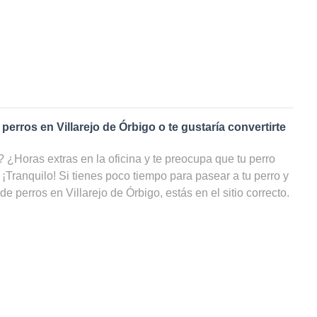
 perros en
Villarejo de Órbigo
o te gustaría convertirte
¿Horas extras en la oficina y te preocupa que tu perro
 ¡Tranquilo! Si tienes poco tiempo para pasear a tu perro y
 de perros en
Villarejo de Órbigo
, estás en el sitio correcto.
e
paseadores de perros
en
Villarejo de Órbigo
, tu amigo de
cicio y estar cuidado, incluso cuando tú no puedas
eb puedes ver una lista con todos los cuidadores de perros
 por precio e incluso por disponibilidad y ahorrarte un sinfín
 paseador de perros en
Villarejo de Órbigo
?