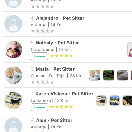
4
.
Alejandro
-
Pet Sitter
Astorga
|
14
Km.
5
.
Nathaly
-
Pet Sitter
Cogorderos
|
18
Km.
1
reviews
6
.
María
-
Pet Sitter
Cimanes Del Tejar
|
23
Km.
7
.
Karen Viviana
-
Pet Sitter
La Bañeza
|
13
Km.
1
reviews
8
.
Alex
-
Pet Sitter
Astorga
|
14
Km.