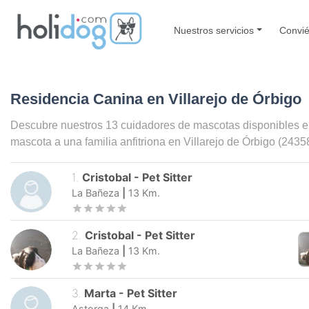
Nuestros servicios
Convié
Residencia Canina en Villarejo de Órbigo
Descubre nuestros 13 cuidadores de mascotas disponibles 
mascota a una familia anfitriona en
Villarejo de Órbigo
(24358
1
.
Cristobal
-
Pet Sitter
La Bañeza
|
13
Km.
2
.
Cristobal
-
Pet Sitter
La Bañeza
|
13
Km.
3
.
Marta
-
Pet Sitter
Astorga
|
14
Km.