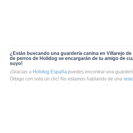
¿Estás buscando una guardería canina en Villarejo de
de perros de Holidog se encargarán de tu amigo de cua
suyo!
¡Gracias a
Holidog España
puedes encontrar una guardería
Órbigo con solo un clic! No estamos hablando de una
resi
sabemos que en estos hoteles para perros dejas a tu masco
tranquilo, ya que te preguntas si tu perrito estará realment
reservas el servicio de guardería canina en Villarejo de Ór
podrás estar totalmente seguro de que tu mascota estará 
Holidog contamos con una gran comunidad de amantes de 
como cuidadores de perros y cuidadores de gatos en Villa
cuatro patas pasará una estancia agradable y relajada con 