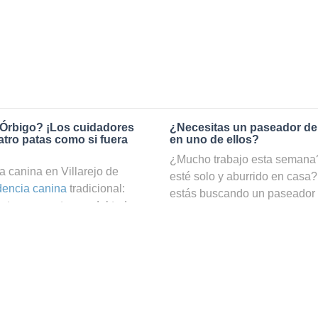
 Órbigo? ¡Los cuidadores
¿Necesitas un paseador de
tro patas como si fuera
en uno de ellos?
¿Mucho trabajo esta semana? 
 canina en Villarejo de
esté solo y aburrido en casa?
dencia canina
tradicional:
estás buscando un paseador
ta pero no te vas del todo
Gracias a nuestro servicio d
e bien cuidado. En cambio, si
cuatro patas podrá hacer ejer
bigo a través de Holidog,
ocuparte de él. ¡En nuestra w
en las mejores manos. En
en Villarejo de Órbigo, filtrar
los animales que trabajan
de búsquedas!
rejo de Órbigo. Tu amigo de
una familia anfitriona que le
¿Cómo puedo convertirme en