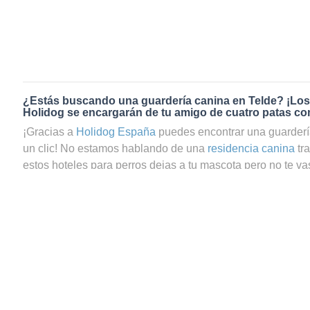
¿Estás buscando una guardería canina en Telde? ¡Los
Holidog se encargarán de tu amigo de cuatro patas co
¡Gracias a
Holidog España
puedes encontrar una guarderí
un clic! No estamos hablando de una
residencia canina
tr
estos hoteles para perros dejas a tu mascota pero no te vas
preguntas si tu perrito estará realmente bien cuidado. En c
de guardería canina en Telde a través de Holidog, podrás 
que tu mascota estará en las mejores manos. En Holidog
comunidad de amantes de los animales que trabajan como
cuidadores de gatos en Telde. Tu amigo de cuatro patas p
y relajada con una familia anfitriona que le dará todo el c
peludos, sean perros o gatos, se quedarán con nuestros 
nunca estarán en jaulas. Recibirán el mismo amor que si e