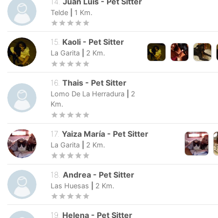
14
.
Juan Luis
-
Pet Sitter
Telde
|
1
Km.
15
.
Kaoli
-
Pet Sitter
La Garita
|
2
Km.
16
.
Thais
-
Pet Sitter
Lomo De La Herradura
|
2
Km.
17
.
Yaiza María
-
Pet Sitter
La Garita
|
2
Km.
18
.
Andrea
-
Pet Sitter
Las Huesas
|
2
Km.
19
.
Helena
-
Pet Sitter