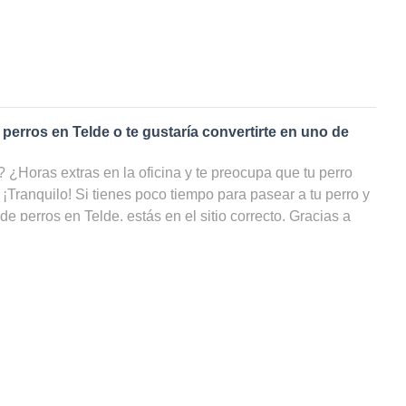
 perros en
Telde
o te gustaría convertirte en uno de
¿Horas extras en la oficina y te preocupa que tu perro
 ¡Tranquilo! Si tienes poco tiempo para pasear a tu perro y
 de perros en
Telde
, estás en el sitio correcto. Gracias a
s de perros
en
Telde
, tu amigo de cuatro patas podrá
do, incluso cuando tú no puedas ocuparte de él. ¡En nuestra
odos los cuidadores de perros en Telde, filtrar por precio
y ahorrarte un sinfín de búsquedas!
 paseador de perros en
Telde
?
rutas dando largas caminatas llueva o haga sol, ¡podrías
rfecto! ¿Eres un amante de los animales pero no puedes