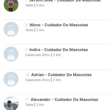
7
.
Jeremi José
-
Cuidador De Mascotas
Telde
|
2
Km.
8
.
Nicco
-
Cuidador De Mascotas
Telde
|
2
Km.
9
.
Indira
-
Cuidador De Mascotas
Caserones Altos
|
2
Km.
10
.
Adrian
-
Cuidador De Mascotas
Caserones Altos
|
2
Km.
11
.
Alexander
-
Cuidador De Mascotas
Telde
|
3
Km.