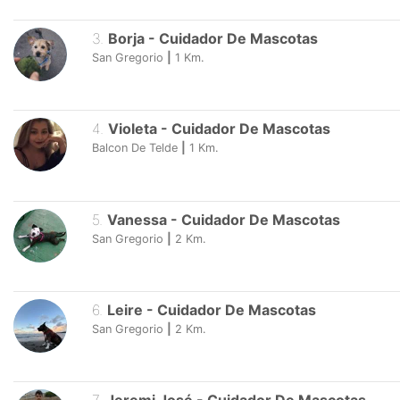
3
.
Borja
-
Cuidador De Mascotas
San Gregorio
|
1
Km.
4
.
Violeta
-
Cuidador De Mascotas
Balcon De Telde
|
1
Km.
5
.
Vanessa
-
Cuidador De Mascotas
San Gregorio
|
2
Km.
6
.
Leire
-
Cuidador De Mascotas
San Gregorio
|
2
Km.