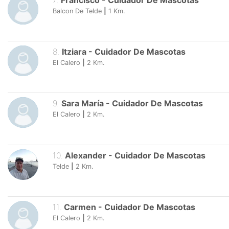
7
.
Francisco
-
Cuidador De Mascotas
Balcon De Telde
|
1
Km.
8
.
Itziara
-
Cuidador De Mascotas
El Calero
|
2
Km.
9
.
Sara María
-
Cuidador De Mascotas
El Calero
|
2
Km.
10
.
Alexander
-
Cuidador De Mascotas
Telde
|
2
Km.
11
.
Carmen
-
Cuidador De Mascotas
El Calero
|
2
Km.