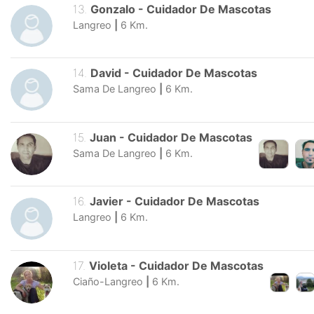
13
.
Gonzalo
-
Cuidador De Mascotas
Langreo
|
6
Km.
14
.
David
-
Cuidador De Mascotas
Sama De Langreo
|
6
Km.
15
.
Juan
-
Cuidador De Mascotas
Sama De Langreo
|
6
Km.
16
.
Javier
-
Cuidador De Mascotas
Langreo
|
6
Km.
17
.
Violeta
-
Cuidador De Mascotas
Ciaño-Langreo
|
6
Km.