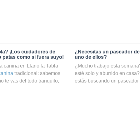
bla? ¡Los cuidadores de
¿Necesitas un paseador de
o patas como si fuera suyo!
uno de ellos?
a canina en Llano la Tabla
¿Mucho trabajo esta semana? 
canina
tradicional: sabemos
esté solo y aburrido en casa?
 te vas del todo tranquilo,
estás buscando un paseador
dado. En cambio, si reservas
Gracias a nuestro servicio d
de Holidog, podrás estar
cuatro patas podrá hacer ejer
es manos. En Holidog
ocuparte de él. ¡En nuestra w
males que trabajan como
en Llano la Tabla, filtrar por 
bla. Tu amigo de cuatro patas
búsquedas!
nfitriona que le dará todo el
¿Cómo puedo convertirme en
tos, se quedarán con nuestros