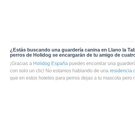
¿Estás buscando una guardería canina en Llano la Ta
perros de Holidog se encargarán de tu amigo de cuatr
¡Gracias a
Holidog España
puedes encontrar una guarderí
con solo un clic! No estamos hablando de una
residencia 
que en estos hoteles para perros dejas a tu mascota pero no
ya que te preguntas si tu perrito estará realmente bien cui
el servicio de guardería canina en Llano la Tabla a través 
totalmente seguro de que tu mascota estará en las mejor
contamos con una gran comunidad de amantes de los ani
cuidadores de perros y cuidadores de gatos en Llano la Ta
pasará una estancia agradable y relajada con una familia a
cariño y mimos necesarios. Tus peludos, sean perros o ga