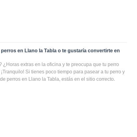
 perros en
Llano la Tabla
o te gustaría convertirte en
¿Horas extras en la oficina y te preocupa que tu perro
 ¡Tranquilo! Si tienes poco tiempo para pasear a tu perro y
 de perros en
Llano la Tabla
, estás en el sitio correcto.
e
paseadores de perros
en
Llano la Tabla
, tu amigo de
cicio y estar cuidado, incluso cuando tú no puedas
eb puedes ver una lista con todos los cuidadores de perros
precio e incluso por disponibilidad y ahorrarte un sinfín de
 paseador de perros en
Llano la Tabla
?