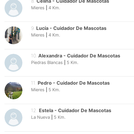
8
.
Celina
-
Cuidador De Mascotas
Mieres
|
4
Km.
9
.
Lucía
-
Cuidador De Mascotas
Mieres
|
4
Km.
10
.
Alexandra
-
Cuidador De Mascotas
Piedras Blancas
|
5
Km.
11
.
Pedro
-
Cuidador De Mascotas
Mieres
|
5
Km.
12
.
Estela
-
Cuidador De Mascotas
La Nueva
|
5
Km.