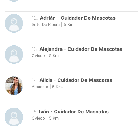
12
.
Adrián
-
Cuidador De Mascotas
Soto De Ribera
|
5
Km.
13
.
Alejandra
-
Cuidador De Mascotas
Oviedo
|
5
Km.
14
.
Alicia
-
Cuidador De Mascotas
Albacete
|
5
Km.
15
.
Iván
-
Cuidador De Mascotas
Oviedo
|
5
Km.