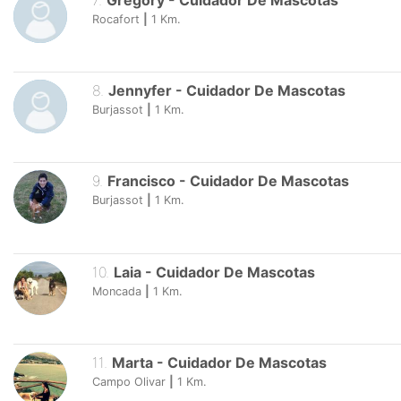
7
.
Gregory
-
Cuidador De Mascotas
Rocafort
|
1
Km.
8
.
Jennyfer
-
Cuidador De Mascotas
Burjassot
|
1
Km.
9
.
Francisco
-
Cuidador De Mascotas
Burjassot
|
1
Km.
10
.
Laia
-
Cuidador De Mascotas
Moncada
|
1
Km.
11
.
Marta
-
Cuidador De Mascotas
Campo Olivar
|
1
Km.