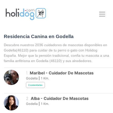
Residencia Canina en Godella
Descubre nuestros 2036 cuidadores de mascotas disponibles en
Godella
(46110) para cuidar de tu perro o gato con Holidog
España. Mejor que la pensión tradicional, confia tu mascota a una
familia anfitriona en
Godella
(46110) y sus alrededores.
1
.
Maribel
-
Cuidador De Mascotas
Godella
|
1
Km.
2
comentarios
2
.
Alba
-
Cuidador De Mascotas
Godella
|
1
Km.