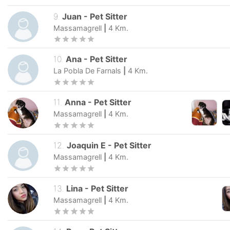
9
.
Juan
-
Pet Sitter
Massamagrell
|
4
Km.
10
.
Ana
-
Pet Sitter
La Pobla De Farnals
|
4
Km.
11
.
Anna
-
Pet Sitter
Massamagrell
|
4
Km.
12
.
Joaquin E
-
Pet Sitter
Massamagrell
|
4
Km.
13
.
Lina
-
Pet Sitter
Massamagrell
|
4
Km.