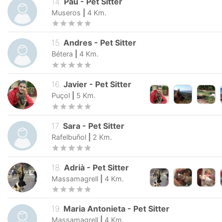
14
.
Pau
-
Pet Sitter
Museros
|
4
Km.
15
.
Andres
-
Pet Sitter
Bétera
|
4
Km.
16
.
Javier
-
Pet Sitter
Puçol
|
5
Km.
17
.
Sara
-
Pet Sitter
Rafelbuñol
|
2
Km.
18
.
Adrià
-
Pet Sitter
Massamagrell
|
4
Km.
19
.
Maria Antonieta
-
Pet Sitter
Massamagrell
|
4
Km.