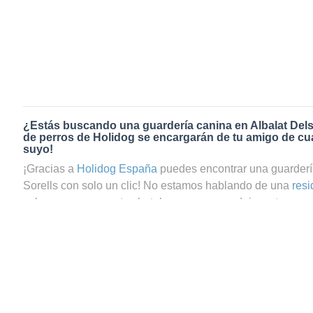
¿Estás buscando una guardería canina en Albalat Dels
de perros de Holidog se encargarán de tu amigo de cua
suyo!
¡Gracias a
Holidog España
puedes encontrar una guarderí
Sorells con solo un clic! No estamos hablando de una
resi
sabemos que en estos hoteles para perros dejas a tu masco
tranquilo, ya que te preguntas si tu perrito estará realment
reservas el servicio de guardería canina en Albalat Dels So
podrás estar totalmente seguro de que tu mascota estará 
Holidog contamos con una gran comunidad de amantes de 
como cuidadores de perros y cuidadores de gatos en Albal
cuatro patas pasará una estancia agradable y relajada con 