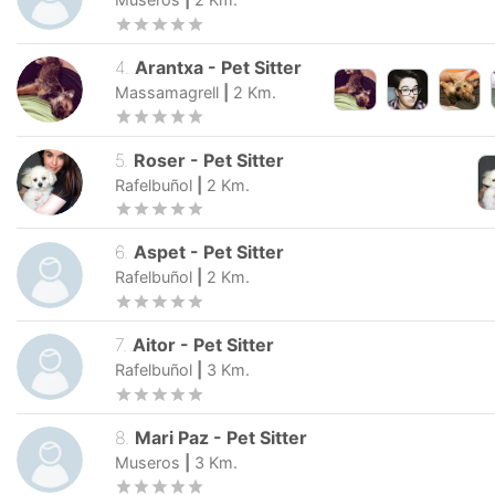
4
.
Arantxa
-
Pet Sitter
Massamagrell
|
2
Km.
5
.
Roser
-
Pet Sitter
Rafelbuñol
|
2
Km.
6
.
Aspet
-
Pet Sitter
Rafelbuñol
|
2
Km.
7
.
Aitor
-
Pet Sitter
Rafelbuñol
|
3
Km.
8
.
Mari Paz
-
Pet Sitter
Museros
|
3
Km.