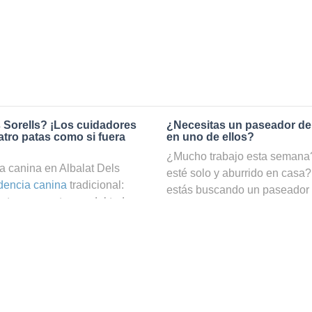
 Sorells? ¡Los cuidadores
¿Necesitas un paseador de
tro patas como si fuera
en uno de ellos?
¿Mucho trabajo esta semana? 
a canina en Albalat Dels
esté solo y aburrido en casa?
dencia canina
tradicional:
estás buscando un paseador 
ta pero no te vas del todo
correcto. Gracias a nuestro s
e bien cuidado. En cambio, si
amigo de cuatro patas podrá h
rells a través de Holidog,
puedas ocuparte de él. ¡En n
en las mejores manos. En
de perros en Albalat Dels Sorel
los animales que trabajan
ahorrarte un sinfín de búsque
at Dels Sorells. Tu amigo de
una familia anfitriona que le
¿Cómo puedo convertirme en