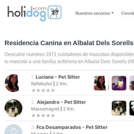
Nuestros servicios
Convié
Residencia Canina en Albalat Dels Sorells
Descubre nuestros 1971 cuidadores de mascotas disponible
tu mascota a una familia anfitriona en
Albalat Dels Sorells
(4
1
.
Luciana
-
Pet Sitter
Rafelbuñol
|
2
Km.
2
.
Alejandro
-
Pet Sitter
Massamagrell
|
2
Km.
3
.
Fca Desamparados
-
Pet Sitter
Museros
|
2
Km.