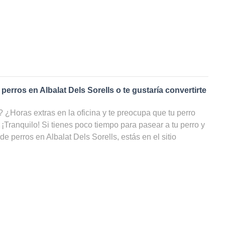
 perros en
Albalat Dels Sorells
o te gustaría convertirte
¿Horas extras en la oficina y te preocupa que tu perro
 ¡Tranquilo! Si tienes poco tiempo para pasear a tu perro y
de perros en
Albalat Dels Sorells
, estás en el sitio
ervicio de
paseadores de perros
en
Albalat Dels Sorells
, tu
acer ejercicio y estar cuidado, incluso cuando tú no
uestra web puedes ver una lista con todos los cuidadores
ls, filtrar por precio e incluso por disponibilidad y
das!
 paseador de perros en
Albalat Dels Sorells
?