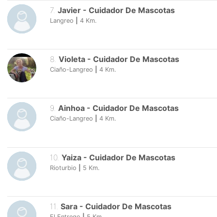
7
.
Javier
-
Cuidador De Mascotas
Langreo
|
4
Km.
8
.
Violeta
-
Cuidador De Mascotas
Ciaño-Langreo
|
4
Km.
9
.
Ainhoa
-
Cuidador De Mascotas
Ciaño-Langreo
|
4
Km.
10
.
Yaiza
-
Cuidador De Mascotas
Rioturbio
|
5
Km.
11
.
Sara
-
Cuidador De Mascotas
El Entrego
|
5
Km.