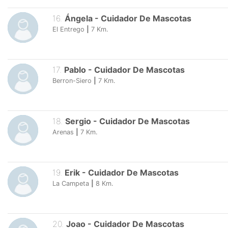
16
.
Ángela
-
Cuidador De Mascotas
El Entrego
|
7
Km.
17
.
Pablo
-
Cuidador De Mascotas
Berron-Siero
|
7
Km.
18
.
Sergio
-
Cuidador De Mascotas
Arenas
|
7
Km.
19
.
Erik
-
Cuidador De Mascotas
La Campeta
|
8
Km.
20
.
Joao
-
Cuidador De Mascotas