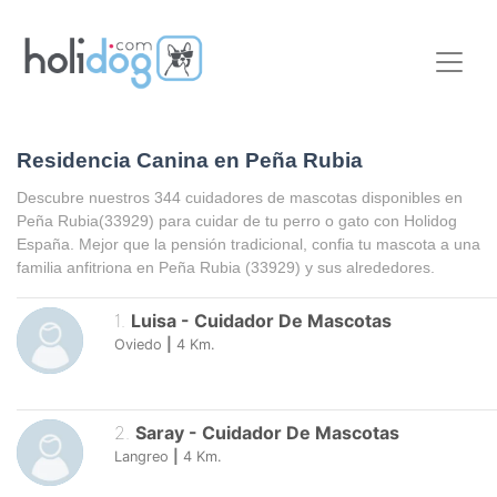
Residencia Canina en Peña Rubia
Descubre nuestros 344 cuidadores de mascotas disponibles en
Peña Rubia
(33929) para cuidar de tu perro o gato con Holidog
España. Mejor que la pensión tradicional, confia tu mascota a una
familia anfitriona en
Peña Rubia
(33929) y sus alrededores.
1
.
Luisa
-
Cuidador De Mascotas
Oviedo
|
4
Km.
2
.
Saray
-
Cuidador De Mascotas
Langreo
|
4
Km.