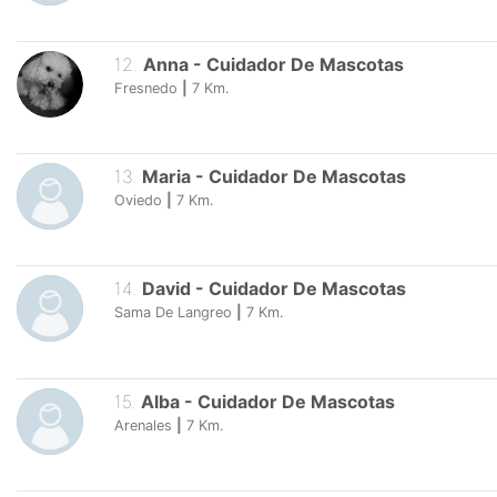
12
.
Anna
-
Cuidador De Mascotas
Fresnedo
|
7
Km.
13
.
Maria
-
Cuidador De Mascotas
Oviedo
|
7
Km.
14
.
David
-
Cuidador De Mascotas
Sama De Langreo
|
7
Km.
15
.
Alba
-
Cuidador De Mascotas
Arenales
|
7
Km.