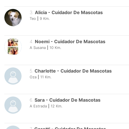
3
.
Alicia
-
Cuidador De Mascotas
Teo
|
9
Km.
4
.
Noemi
-
Cuidador De Mascotas
A Susana
|
10
Km.
5
.
Charlotte
-
Cuidador De Mascotas
Oza
|
11
Km.
6
.
Sara
-
Cuidador De Mascotas
A Estrada
|
12
Km.