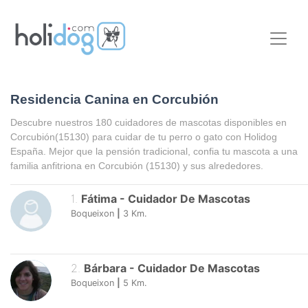
Residencia Canina en Corcubión
Descubre nuestros 180 cuidadores de mascotas disponibles en
Corcubión
(15130) para cuidar de tu perro o gato con Holidog
España. Mejor que la pensión tradicional, confia tu mascota a una
familia anfitriona en
Corcubión
(15130) y sus alrededores.
1
.
Fátima
-
Cuidador De Mascotas
Boqueixon
|
3
Km.
2
.
Bárbara
-
Cuidador De Mascotas
Boqueixon
|
5
Km.