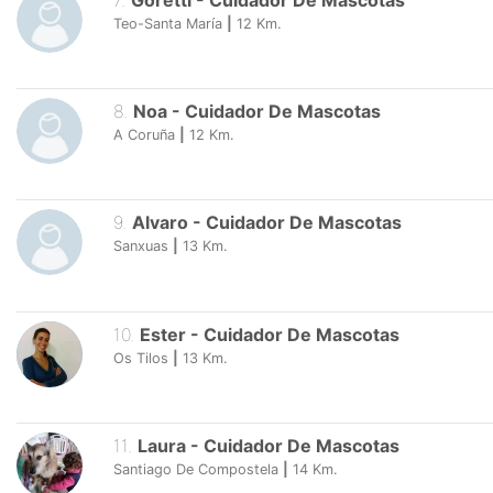
7
.
Goretti
-
Cuidador De Mascotas
Teo-Santa María
|
12
Km.
8
.
Noa
-
Cuidador De Mascotas
A Coruña
|
12
Km.
9
.
Alvaro
-
Cuidador De Mascotas
Sanxuas
|
13
Km.
10
.
Ester
-
Cuidador De Mascotas
Os Tilos
|
13
Km.
11
.
Laura
-
Cuidador De Mascotas
Santiago De Compostela
|
14
Km.