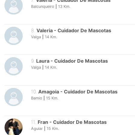
7
.
Valeria
-
Cuidador De Mascotas
Balcunqueiro
|
13
Km.
8
.
Valeria
-
Cuidador De Mascotas
Valga
|
14
Km.
9
.
Laura
-
Cuidador De Mascotas
Valga
|
14
Km.
10
.
Amagoia
-
Cuidador De Mascotas
Bamio
|
15
Km.
11
.
Fran
-
Cuidador De Mascotas
Aguiar
|
15
Km.