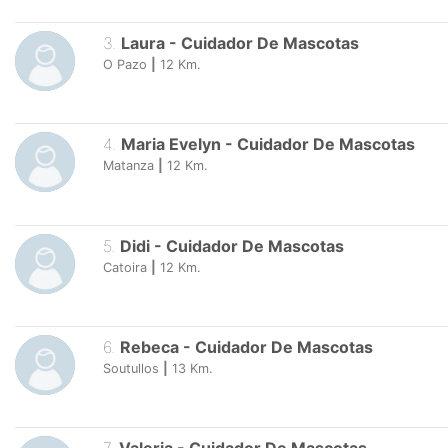
3
.
Laura
-
Cuidador De Mascotas
O Pazo
|
12
Km.
4
.
Maria Evelyn
-
Cuidador De Mascotas
Matanza
|
12
Km.
5
.
Didi
-
Cuidador De Mascotas
Catoira
|
12
Km.
6
.
Rebeca
-
Cuidador De Mascotas
Soutullos
|
13
Km.