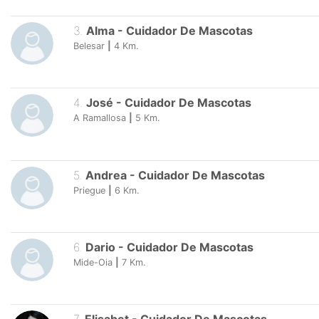
3
.
Alma
-
Cuidador De Mascotas
Belesar
|
4
Km.
4
.
José
-
Cuidador De Mascotas
A Ramallosa
|
5
Km.
5
.
Andrea
-
Cuidador De Mascotas
Priegue
|
6
Km.
6
.
Dario
-
Cuidador De Mascotas
Mide-Oia
|
7
Km.