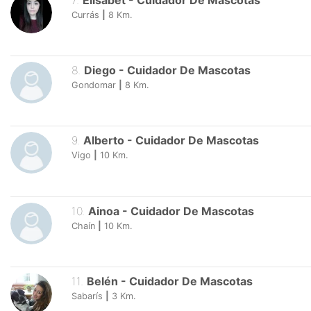
7
.
Elisabet
-
Cuidador De Mascotas
Currás
|
8
Km.
8
.
Diego
-
Cuidador De Mascotas
Gondomar
|
8
Km.
9
.
Alberto
-
Cuidador De Mascotas
Vigo
|
10
Km.
10
.
Ainoa
-
Cuidador De Mascotas
Chaín
|
10
Km.
11
.
Belén
-
Cuidador De Mascotas
Sabarís
|
3
Km.