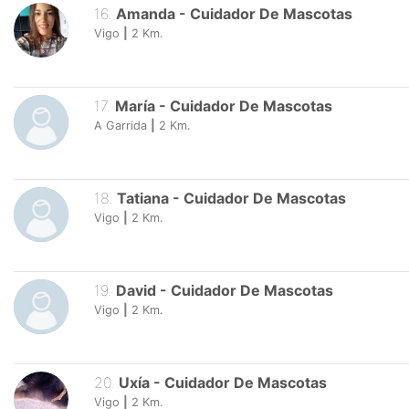
16
.
Amanda
-
Cuidador De Mascotas
Vigo
|
2
Km.
17
.
María
-
Cuidador De Mascotas
A Garrida
|
2
Km.
18
.
Tatiana
-
Cuidador De Mascotas
Vigo
|
2
Km.
19
.
David
-
Cuidador De Mascotas
Vigo
|
2
Km.
20
.
Uxía
-
Cuidador De Mascotas
Vigo
|
2
Km.