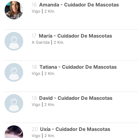
16
.
Amanda
-
Cuidador De Mascotas
Vigo
|
2
Km.
17
.
María
-
Cuidador De Mascotas
A Garrida
|
2
Km.
18
.
Tatiana
-
Cuidador De Mascotas
Vigo
|
2
Km.
19
.
David
-
Cuidador De Mascotas
Vigo
|
2
Km.
20
.
Uxía
-
Cuidador De Mascotas
Vigo
|
2
Km.