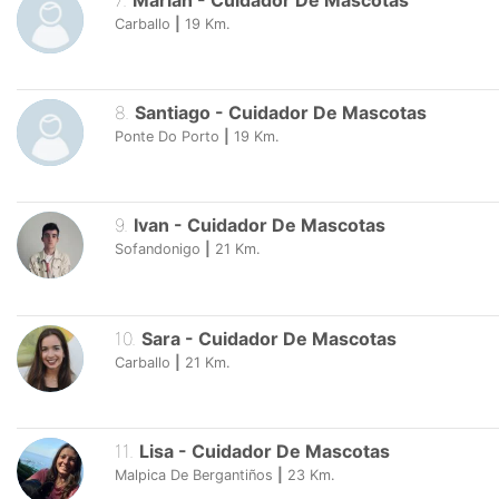
7
.
Márian
-
Cuidador De Mascotas
Carballo
|
19
Km.
8
.
Santiago
-
Cuidador De Mascotas
Ponte Do Porto
|
19
Km.
9
.
Ivan
-
Cuidador De Mascotas
Sofandonigo
|
21
Km.
10
.
Sara
-
Cuidador De Mascotas
Carballo
|
21
Km.
11
.
Lisa
-
Cuidador De Mascotas
Malpica De Bergantiños
|
23
Km.