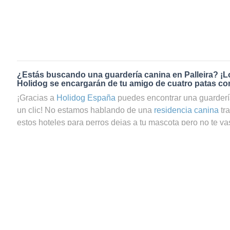
¿Estás buscando una guardería canina en Palleira? ¡L
Holidog se encargarán de tu amigo de cuatro patas co
¡Gracias a
Holidog España
puedes encontrar una guardería
un clic! No estamos hablando de una
residencia canina
tr
estos hoteles para perros dejas a tu mascota pero no te vas
preguntas si tu perrito estará realmente bien cuidado. En c
de guardería canina en Palleira a través de Holidog, podrá
que tu mascota estará en las mejores manos. En Holidog
comunidad de amantes de los animales que trabajan como
cuidadores de gatos en Palleira. Tu amigo de cuatro patas
agradable y relajada con una familia anfitriona que le dará
necesarios. Tus peludos, sean perros o gatos, se quedará
mascotas y nunca estarán en jaulas. Recibirán el mismo am