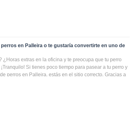
 perros en
Palleira
o te gustaría convertirte en uno de
¿Horas extras en la oficina y te preocupa que tu perro
 ¡Tranquilo! Si tienes poco tiempo para pasear a tu perro y
 de perros en
Palleira
, estás en el sitio correcto. Gracias a
s de perros
en
Palleira
, tu amigo de cuatro patas podrá
do, incluso cuando tú no puedas ocuparte de él. ¡En nuestra
odos los cuidadores de perros en Palleira, filtrar por
ilidad y ahorrarte un sinfín de búsquedas!
 paseador de perros en
Palleira
?
rutas dando largas caminatas llueva o haga sol, ¡podrías
rfecto! ¿Eres un amante de los animales pero no puedes