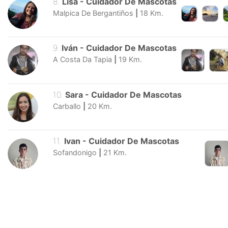
8
.
Lisa
-
Cuidador De Mascotas
Malpica De Bergantiños
|
18
Km.
9
.
Iván
-
Cuidador De Mascotas
A Costa Da Tapia
|
19
Km.
10
.
Sara
-
Cuidador De Mascotas
Carballo
|
20
Km.
11
.
Ivan
-
Cuidador De Mascotas
Sofandonigo
|
21
Km.