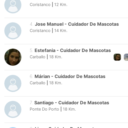
Coristanco
|
12
Km.
4
.
Jose Manuel
-
Cuidador De Mascotas
Coristanco
|
14
Km.
5
.
Estefania
-
Cuidador De Mascotas
Carballo
|
18
Km.
6
.
Márian
-
Cuidador De Mascotas
Carballo
|
18
Km.
7
.
Santiago
-
Cuidador De Mascotas
Ponte Do Porto
|
18
Km.