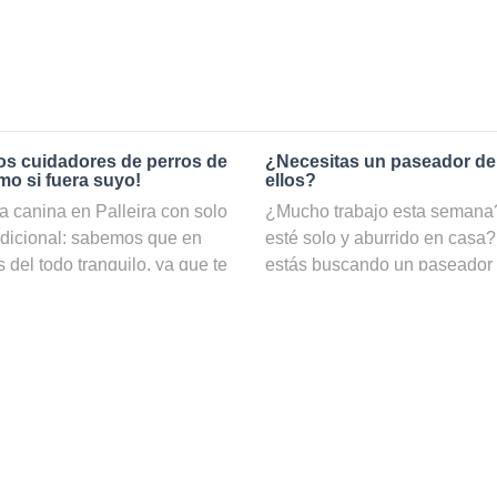
os cuidadores de perros de
¿Necesitas un paseador de
mo si fuera suyo!
ellos?
 canina en Palleira con solo
¿Mucho trabajo esta semana? 
adicional: sabemos que en
esté solo y aburrido en casa?
 del todo tranquilo, ya que te
estás buscando un paseador
ambio, si reservas el servicio
nuestro servicio de
paseadore
s estar totalmente seguro de
hacer ejercicio y estar cuida
 contamos con una gran
web puedes ver una lista con t
 cuidadores de perros y
precio e incluso por disponib
 pasará una estancia
¿Cómo puedo convertirme en
 todo el cariño y mimos
n con nuestros cuidadores de
Si te gustan los perros y disf
or que si estuvieran contigo,
ser un paseador de perros pe