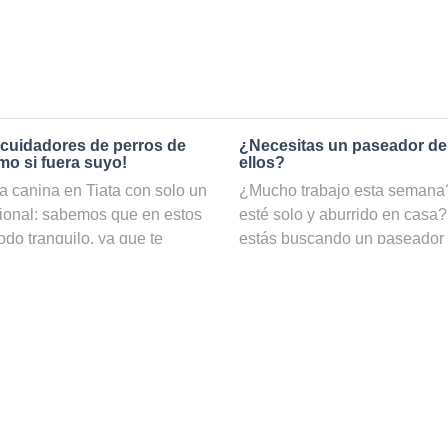
 cuidadores de perros de
¿Necesitas un paseador de
mo si fuera suyo!
ellos?
 canina en Tiata con solo un
¿Mucho trabajo esta semana? 
cional: sabemos que en estos
esté solo y aburrido en casa?
odo tranquilo, ya que te
estás buscando un paseador
ambio, si reservas el servicio
nuestro servicio de
paseadore
estar totalmente seguro de
hacer ejercicio y estar cuida
 contamos con una gran
web puedes ver una lista con t
 cuidadores de perros y
incluso por disponibilidad y 
asará una estancia agradable
¿Cómo puedo convertirme en
ariño y mimos necesarios. Tus
cuidadores de mascotas y
Si te gustan los perros y disf
stuvieran contigo, para que
ser un paseador de perros pe