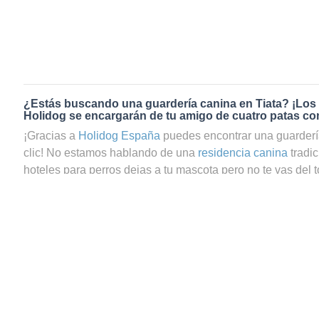
¿Estás buscando una guardería canina en Tiata? ¡Los
Holidog se encargarán de tu amigo de cuatro patas co
¡Gracias a
Holidog España
puedes encontrar una guardería
clic! No estamos hablando de una
residencia canina
tradi
hoteles para perros dejas a tu mascota pero no te vas del t
preguntas si tu perrito estará realmente bien cuidado. En c
de guardería canina en Tiata a través de Holidog, podrás 
que tu mascota estará en las mejores manos. En Holidog
comunidad de amantes de los animales que trabajan como
cuidadores de gatos en Tiata. Tu amigo de cuatro patas p
y relajada con una familia anfitriona que le dará todo el c
peludos, sean perros o gatos, se quedarán con nuestros 
nunca estarán en jaulas. Recibirán el mismo amor que si e