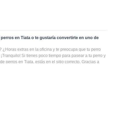
 perros en
Tiata
o te gustaría convertirte en uno de
¿Horas extras en la oficina y te preocupa que tu perro
 ¡Tranquilo! Si tienes poco tiempo para pasear a tu perro y
 de perros en
Tiata
, estás en el sitio correcto. Gracias a
s de perros
en
Tiata
, tu amigo de cuatro patas podrá
do, incluso cuando tú no puedas ocuparte de él. ¡En nuestra
odos los cuidadores de perros en Tiata, filtrar por precio e
ahorrarte un sinfín de búsquedas!
 paseador de perros en
Tiata
?
rutas dando largas caminatas llueva o haga sol, ¡podrías
rfecto! ¿Eres un amante de los animales pero no puedes