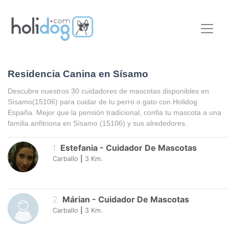
Residencia Canina en Sísamo
Descubre nuestros 30 cuidadores de mascotas disponibles en
Sísamo
(15106) para cuidar de tu perro o gato con Holidog
España. Mejor que la pensión tradicional, confia tu mascota a una
familia anfitriona en
Sísamo
(15106) y sus alrededores.
1
.
Estefania
-
Cuidador De Mascotas
Carballo
|
3
Km.
2
.
Márian
-
Cuidador De Mascotas
Carballo
|
3
Km.