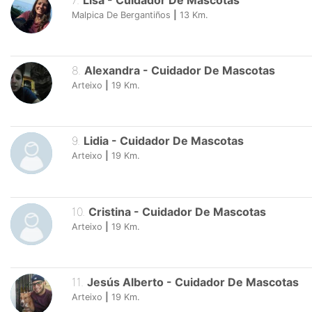
7
.
Lisa
-
Cuidador De Mascotas
Malpica De Bergantiños
|
13
Km.
8
.
Alexandra
-
Cuidador De Mascotas
Arteixo
|
19
Km.
9
.
Lidia
-
Cuidador De Mascotas
Arteixo
|
19
Km.
10
.
Cristina
-
Cuidador De Mascotas
Arteixo
|
19
Km.
11
.
Jesús Alberto
-
Cuidador De Mascotas
Arteixo
|
19
Km.