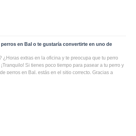
 perros en
Bal
o te gustaría convertirte en uno de
¿Horas extras en la oficina y te preocupa que tu perro
 ¡Tranquilo! Si tienes poco tiempo para pasear a tu perro y
 de perros en
Bal
, estás en el sitio correcto. Gracias a
s de perros
en
Bal
, tu amigo de cuatro patas podrá hacer
cluso cuando tú no puedas ocuparte de él. ¡En nuestra web
 los cuidadores de perros en Bal, filtrar por precio e
ahorrarte un sinfín de búsquedas!
 paseador de perros en
Bal
?
rutas dando largas caminatas llueva o haga sol, ¡podrías
rfecto! ¿Eres un amante de los animales pero no puedes