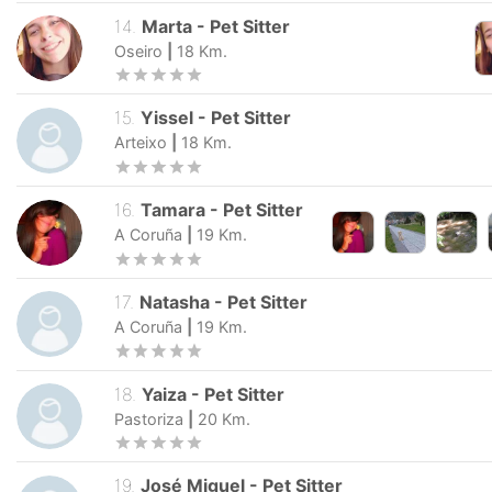
14
.
Marta
-
Pet Sitter
Oseiro
|
18
Km.
15
.
Yissel
-
Pet Sitter
Arteixo
|
18
Km.
16
.
Tamara
-
Pet Sitter
A Coruña
|
19
Km.
17
.
Natasha
-
Pet Sitter
A Coruña
|
19
Km.
18
.
Yaiza
-
Pet Sitter
Pastoriza
|
20
Km.
19
.
José Miguel
-
Pet Sitter