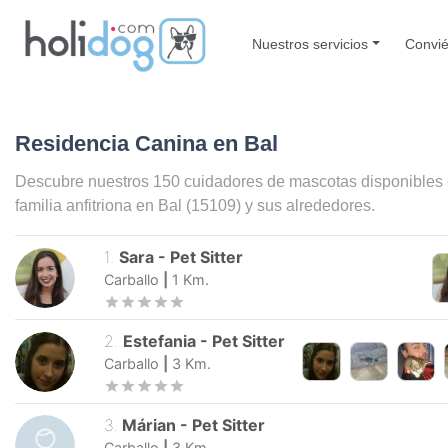
Nuestros servicios
Convié
Residencia Canina en Bal
Descubre nuestros 150 cuidadores de mascotas disponibles
familia anfitriona en
Bal
(15109) y sus alrededores.
1
.
Sara
-
Pet Sitter
Carballo
|
1
Km.
2
.
Estefania
-
Pet Sitter
Carballo
|
3
Km.
3
.
Márian
-
Pet Sitter
Carballo
|
3
Km.