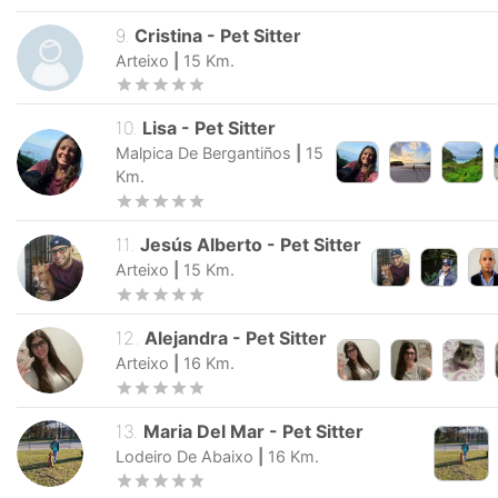
9
.
Cristina
-
Pet Sitter
Arteixo
|
15
Km.
10
.
Lisa
-
Pet Sitter
Malpica De Bergantiños
|
15
Km.
11
.
Jesús Alberto
-
Pet Sitter
Arteixo
|
15
Km.
12
.
Alejandra
-
Pet Sitter
Arteixo
|
16
Km.
13
.
Maria Del Mar
-
Pet Sitter
Lodeiro De Abaixo
|
16
Km.