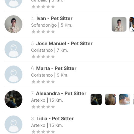
4
.
Ivan
-
Pet Sitter
Sofandonigo
|
5
Km.
5
.
Jose Manuel
-
Pet Sitter
Coristanco
|
7
Km.
6
.
Marta
-
Pet Sitter
Coristanco
|
9
Km.
7
.
Alexandra
-
Pet Sitter
Arteixo
|
15
Km.
8
.
Lidia
-
Pet Sitter
Arteixo
|
15
Km.