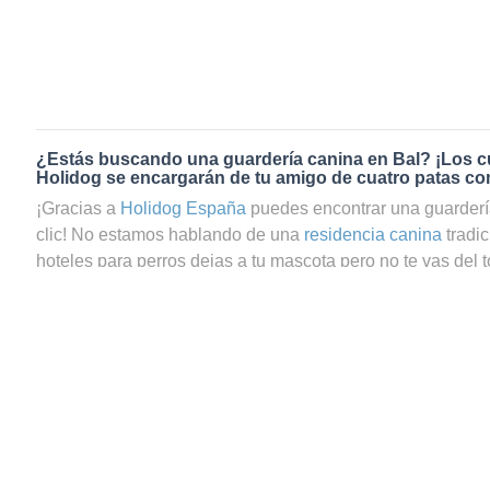
¿Estás buscando una guardería canina en Bal? ¡Los c
Holidog se encargarán de tu amigo de cuatro patas co
¡Gracias a
Holidog España
puedes encontrar una guarderí
clic! No estamos hablando de una
residencia canina
tradi
hoteles para perros dejas a tu mascota pero no te vas del t
preguntas si tu perrito estará realmente bien cuidado. En c
de guardería canina en Bal a través de Holidog, podrás es
tu mascota estará en las mejores manos. En Holidog cont
comunidad de amantes de los animales que trabajan como
cuidadores de gatos en Bal. Tu amigo de cuatro patas pas
relajada con una familia anfitriona que le dará todo el car
peludos, sean perros o gatos, se quedarán con nuestros 
nunca estarán en jaulas. Recibirán el mismo amor que si e