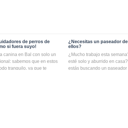
uidadores de perros de
¿Necesitas un paseador de
mo si fuera suyo!
ellos?
a canina en Bal con solo un
¿Mucho trabajo esta semana? 
cional: sabemos que en estos
esté solo y aburrido en casa?
odo tranquilo, ya que te
estás buscando un paseador
ambio, si reservas el servicio
nuestro servicio de
paseadore
tar totalmente seguro de que
ejercicio y estar cuidado, in
amos con una gran
puedes ver una lista con todos
 cuidadores de perros y
incluso por disponibilidad y 
ará una estancia agradable y
¿Cómo puedo convertirme en
iño y mimos necesarios. Tus
cuidadores de mascotas y
Si te gustan los perros y disf
stuvieran contigo, para que
ser un paseador de perros pe