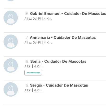
16
.
Gabriel Emanuel
-
Cuidador De Mascota
Alfaz Del Pi
|
4
Km.
17
.
Annamaria
-
Cuidador De Mascotas
Alfaz Del Pi
|
4
Km.
18
.
Sonia
-
Cuidador De Mascotas
Albir
|
4
Km.
2
comentarios
19
.
Sergio
-
Cuidador De Mascotas
Albir
|
4
Km.