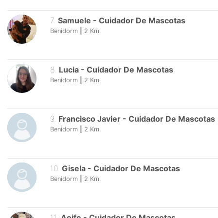
7
.
Samuele
-
Cuidador De Mascotas
Benidorm
|
2
Km.
8
.
Lucia
-
Cuidador De Mascotas
Benidorm
|
2
Km.
9
.
Francisco Javier
-
Cuidador De Mascotas
Benidorm
|
2
Km.
10
.
Gisela
-
Cuidador De Mascotas
Benidorm
|
2
Km.
11
.
Aoife
-
Cuidador De Mascotas