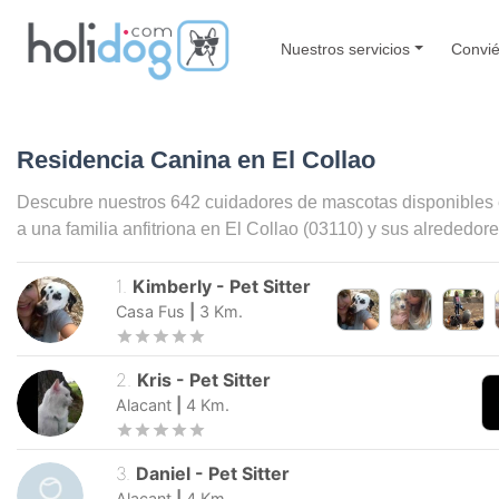
Nuestros servicios
Convié
Residencia Canina en El Collao
Descubre nuestros 642 cuidadores de mascotas disponibles
a una familia anfitriona en
El Collao
(03110) y sus alrededore
1
.
Kimberly
-
Pet Sitter
Casa Fus
|
3
Km.
2
.
Kris
-
Pet Sitter
Alacant
|
4
Km.
3
.
Daniel
-
Pet Sitter
Alacant
|
4
Km.