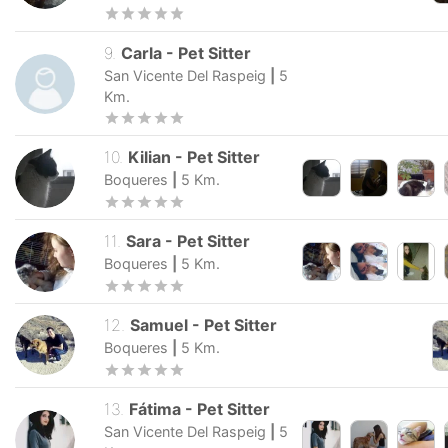
9
.
Carla
-
Pet Sitter
San Vicente Del Raspeig
|
5
Km.
10
.
Kilian
-
Pet Sitter
Boqueres
|
5
Km.
11
.
Sara
-
Pet Sitter
Boqueres
|
5
Km.
12
.
Samuel
-
Pet Sitter
Boqueres
|
5
Km.
13
.
Fátima
-
Pet Sitter
San Vicente Del Raspeig
|
5