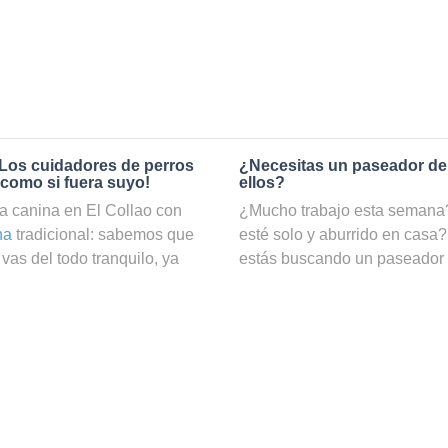
¡Los cuidadores de perros
¿Necesitas un paseador de
 como si fuera suyo!
ellos?
a canina en El Collao con
¿Mucho trabajo esta semana? 
na
tradicional: sabemos que
esté solo y aburrido en casa?
vas del todo tranquilo, ya
estás buscando un paseador
o. En cambio, si reservas el
nuestro servicio de
paseadore
dog, podrás estar totalmente
hacer ejercicio y estar cuida
En Holidog contamos con una
web puedes ver una lista con t
 como cuidadores de perros y
precio e incluso por disponib
as pasará una estancia
¿Cómo puedo convertirme en
 todo el cariño y mimos
n con nuestros cuidadores de
Si te gustan los perros y disf