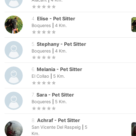
4
.
Elise
-
Pet Sitter
Boqueres
|
4
Km.
5
.
Stephany
-
Pet Sitter
Boqueres
|
4
Km.
6
.
Melania
-
Pet Sitter
El Collao
|
5
Km.
7
.
Sara
-
Pet Sitter
Boqueres
|
5
Km.
8
.
Achraf
-
Pet Sitter
San Vicente Del Raspeig
|
5
Km.