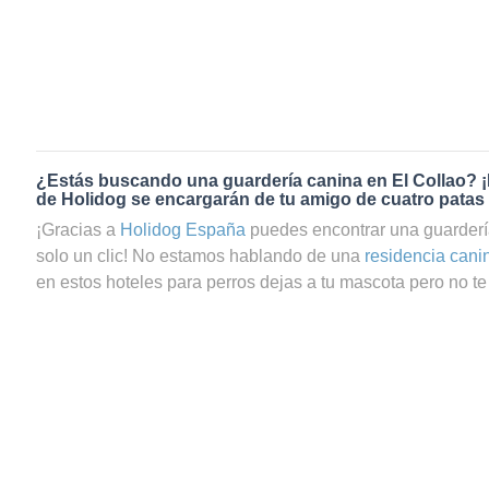
¿Estás buscando una guardería canina en El Collao? 
de Holidog se encargarán de tu amigo de cuatro patas
¡Gracias a
Holidog España
puedes encontrar una guarderí
solo un clic! No estamos hablando de una
residencia cani
en estos hoteles para perros dejas a tu mascota pero no te 
que te preguntas si tu perrito estará realmente bien cuidad
servicio de guardería canina en El Collao a través de Holi
seguro de que tu mascota estará en las mejores manos. 
gran comunidad de amantes de los animales que trabajan
cuidadores de gatos en El Collao. Tu amigo de cuatro pat
agradable y relajada con una familia anfitriona que le dará
necesarios. Tus peludos, sean perros o gatos, se quedará