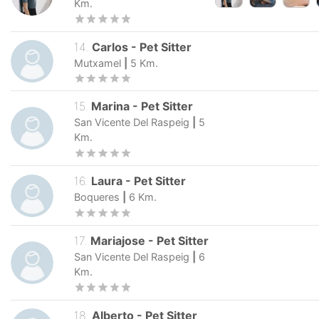
Km.
14
.
Carlos
-
Pet Sitter
Mutxamel
|
5
Km.
15
.
Marina
-
Pet Sitter
San Vicente Del Raspeig
|
5
Km.
16
.
Laura
-
Pet Sitter
Boqueres
|
6
Km.
17
.
Mariajose
-
Pet Sitter
San Vicente Del Raspeig
|
6
Km.
18
.
Alberto
-
Pet Sitter