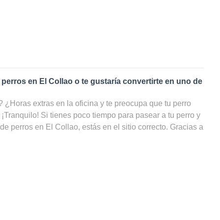
 perros en
El Collao
o te gustaría convertirte en uno de
¿Horas extras en la oficina y te preocupa que tu perro
 ¡Tranquilo! Si tienes poco tiempo para pasear a tu perro y
 de perros en
El Collao
, estás en el sitio correcto. Gracias a
s de perros
en
El Collao
, tu amigo de cuatro patas podrá
do, incluso cuando tú no puedas ocuparte de él. ¡En nuestra
odos los cuidadores de perros en El Collao, filtrar por
ilidad y ahorrarte un sinfín de búsquedas!
 paseador de perros en
El Collao
?
rutas dando largas caminatas llueva o haga sol, ¡podrías