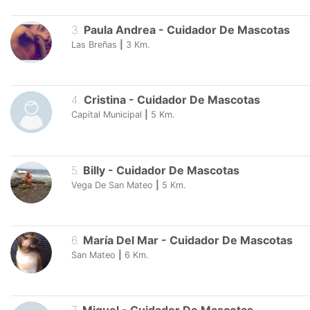
3
.
Paula Andrea
-
Cuidador De Mascotas
Las Breñas
|
3
Km.
4
.
Cristina
-
Cuidador De Mascotas
Capital Municipal
|
5
Km.
5
.
Billy
-
Cuidador De Mascotas
Vega De San Mateo
|
5
Km.
6
.
María Del Mar
-
Cuidador De Mascotas
San Mateo
|
6
Km.