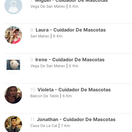
7
.
Miguel
-
Cuidador De Mascotas
Vega De San Mateo
|
6
Km.
8
.
Laura
-
Cuidador De Mascotas
San Mateo
|
6
Km.
9
.
Irene
-
Cuidador De Mascotas
Vega De San Mateo
|
6
Km.
10
.
Violeta
-
Cuidador De Mascotas
Balcon De Telde
|
6
Km.
11
.
Jonathan
-
Cuidador De Mascotas
Casa De La Cal
|
7
Km.