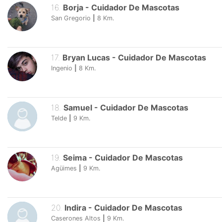
16
.
Borja
-
Cuidador De Mascotas
San Gregorio
|
8
Km.
17
.
Bryan Lucas
-
Cuidador De Mascotas
Ingenio
|
8
Km.
18
.
Samuel
-
Cuidador De Mascotas
Telde
|
9
Km.
19
.
Seima
-
Cuidador De Mascotas
Agüimes
|
9
Km.
20
.
Indira
-
Cuidador De Mascotas
Caserones Altos
|
9
Km.