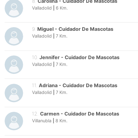
8
.
Carolina
-
Cuidador De Mascotas
Valladolid
|
6
Km.
9
.
Miguel
-
Cuidador De Mascotas
Valladolid
|
7
Km.
10
.
Jennifer
-
Cuidador De Mascotas
Valladolid
|
7
Km.
11
.
Adriana
-
Cuidador De Mascotas
Valladolid
|
7
Km.
12
.
Carmen
-
Cuidador De Mascotas
Villanubla
|
8
Km.