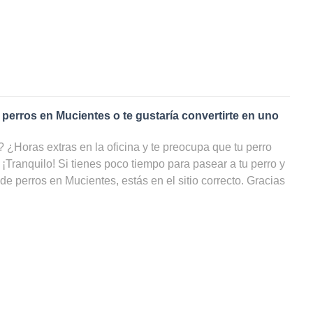
 perros en
Mucientes
o te gustaría convertirte en uno
¿Horas extras en la oficina y te preocupa que tu perro
 ¡Tranquilo! Si tienes poco tiempo para pasear a tu perro y
 de perros en
Mucientes
, estás en el sitio correcto. Gracias
res de perros
en
Mucientes
, tu amigo de cuatro patas
 cuidado, incluso cuando tú no puedas ocuparte de él. ¡En
ista con todos los cuidadores de perros en Mucientes,
or disponibilidad y ahorrarte un sinfín de búsquedas!
 paseador de perros en
Mucientes
?
rutas dando largas caminatas llueva o haga sol, ¡podrías