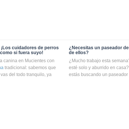
 ¡Los cuidadores de perros
¿Necesitas un paseador de
 como si fuera suyo!
de ellos?
a canina en Mucientes con
¿Mucho trabajo esta semana? 
na
tradicional: sabemos que
esté solo y aburrido en casa?
vas del todo tranquilo, ya
estás buscando un paseador
o. En cambio, si reservas el
a nuestro servicio de
paseado
idog, podrás estar totalmente
podrá hacer ejercicio y estar
En Holidog contamos con una
nuestra web puedes ver una l
 como cuidadores de perros y
filtrar por precio e incluso p
as pasará una estancia
¿Cómo puedo convertirme en
 todo el cariño y mimos
n con nuestros cuidadores de
Si te gustan los perros y disf