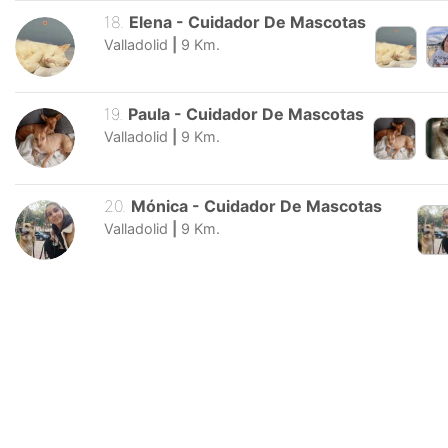
18
.
Elena
-
Cuidador De Mascotas
Valladolid
|
9
Km.
19
.
Paula
-
Cuidador De Mascotas
Valladolid
|
9
Km.
20
.
Mónica
-
Cuidador De Mascotas
Valladolid
|
9
Km.