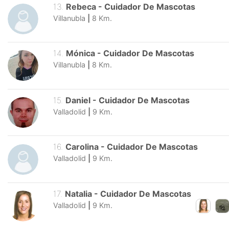
13
.
Rebeca
-
Cuidador De Mascotas
Villanubla
|
8
Km.
14
.
Mónica
-
Cuidador De Mascotas
Villanubla
|
8
Km.
15
.
Daniel
-
Cuidador De Mascotas
Valladolid
|
9
Km.
16
.
Carolina
-
Cuidador De Mascotas
Valladolid
|
9
Km.
17
.
Natalia
-
Cuidador De Mascotas
Valladolid
|
9
Km.