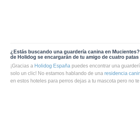
¿Estás buscando una guardería canina en Mucientes?
de Holidog se encargarán de tu amigo de cuatro patas
¡Gracias a
Holidog España
puedes encontrar una guarderí
solo un clic! No estamos hablando de una
residencia cani
en estos hoteles para perros dejas a tu mascota pero no te 
que te preguntas si tu perrito estará realmente bien cuidad
servicio de guardería canina en Mucientes a través de Hol
seguro de que tu mascota estará en las mejores manos. 
gran comunidad de amantes de los animales que trabajan
cuidadores de gatos en Mucientes. Tu amigo de cuatro pat
agradable y relajada con una familia anfitriona que le dará
necesarios. Tus peludos, sean perros o gatos, se quedará