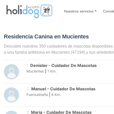
Nuestros servicios
Convié
Residencia Canina en Mucientes
Descubre nuestros 350 cuidadores de mascotas disponibles
a una familia anfitriona en
Mucientes
(47194) y sus alrededor
1
.
Denislav
-
Cuidador De Mascotas
Mucientes
|
1
Km.
2
.
Manuel
-
Cuidador De Mascotas
Fuensaldaña
|
4
Km.
3
.
Maria
-
Cuidador De Mascotas