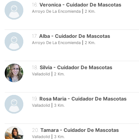
16
.
Veronica
-
Cuidador De Mascotas
Arroyo De La Encomienda
|
2
Km.
17
.
Alba
-
Cuidador De Mascotas
Arroyo De La Encomienda
|
2
Km.
18
.
Silvia
-
Cuidador De Mascotas
Valladolid
|
2
Km.
19
.
Rosa Maria
-
Cuidador De Mascotas
Valladolid
|
3
Km.
20
.
Tamara
-
Cuidador De Mascotas
Valladolid
|
3
Km.