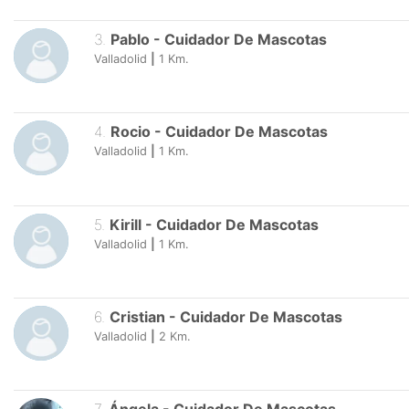
3
.
Pablo
-
Cuidador De Mascotas
Valladolid
|
1
Km.
4
.
Rocio
-
Cuidador De Mascotas
Valladolid
|
1
Km.
5
.
Kirill
-
Cuidador De Mascotas
Valladolid
|
1
Km.
6
.
Cristian
-
Cuidador De Mascotas
Valladolid
|
2
Km.