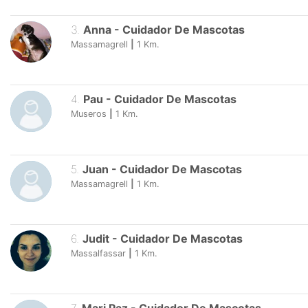
3
.
Anna
-
Cuidador De Mascotas
Massamagrell
|
1
Km.
4
.
Pau
-
Cuidador De Mascotas
Museros
|
1
Km.
5
.
Juan
-
Cuidador De Mascotas
Massamagrell
|
1
Km.
6
.
Judit
-
Cuidador De Mascotas
Massalfassar
|
1
Km.