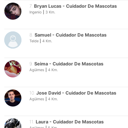
7
.
Bryan Lucas
-
Cuidador De Mascotas
Ingenio
|
3
Km.
8
.
Samuel
-
Cuidador De Mascotas
Telde
|
4
Km.
9
.
Seima
-
Cuidador De Mascotas
Agüimes
|
4
Km.
10
.
Jose David
-
Cuidador De Mascotas
Agüimes
|
4
Km.
11
.
Laura
-
Cuidador De Mascotas
Agüimes
|
5
Km.