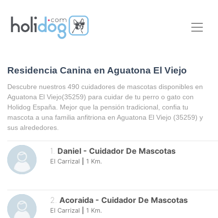
Residencia Canina en Aguatona El Viejo
Descubre nuestros 490 cuidadores de mascotas disponibles en
Aguatona El Viejo
(35259) para cuidar de tu perro o gato con
Holidog España. Mejor que la pensión tradicional, confia tu
mascota a una familia anfitriona en
Aguatona El Viejo
(35259) y
sus alrededores.
1
.
Daniel
-
Cuidador De Mascotas
El Carrizal
|
1
Km.
2
.
Acoraida
-
Cuidador De Mascotas
El Carrizal
|
1
Km.