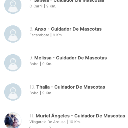
7
.
Sabela
-
Cuidador De Mascotas
O Carril
|
9
Km.
8
.
Anxo
-
Cuidador De Mascotas
Escarabote
|
9
Km.
9
.
Melissa
-
Cuidador De Mascotas
Boiro
|
9
Km.
10
.
Thalia
-
Cuidador De Mascotas
Boiro
|
9
Km.
11
.
Muriel Ángeles
-
Cuidador De Mascotas
Vilagarcía De Arousa
|
10
Km.