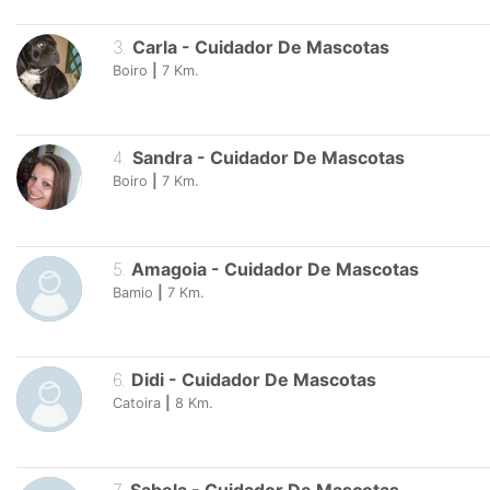
3
.
Carla
-
Cuidador De Mascotas
Boiro
|
7
Km.
4
.
Sandra
-
Cuidador De Mascotas
Boiro
|
7
Km.
5
.
Amagoia
-
Cuidador De Mascotas
Bamio
|
7
Km.
6
.
Didi
-
Cuidador De Mascotas
Catoira
|
8
Km.