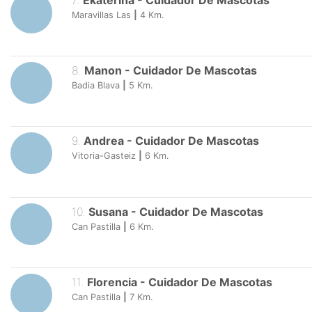
7
.
Ekaterina
-
Cuidador De Mascotas
Maravillas Las
|
4
Km.
8
.
Manon
-
Cuidador De Mascotas
Badia Blava
|
5
Km.
9
.
Andrea
-
Cuidador De Mascotas
Vitoria-Gasteiz
|
6
Km.
10
.
Susana
-
Cuidador De Mascotas
Can Pastilla
|
6
Km.
11
.
Florencia
-
Cuidador De Mascotas
Can Pastilla
|
7
Km.