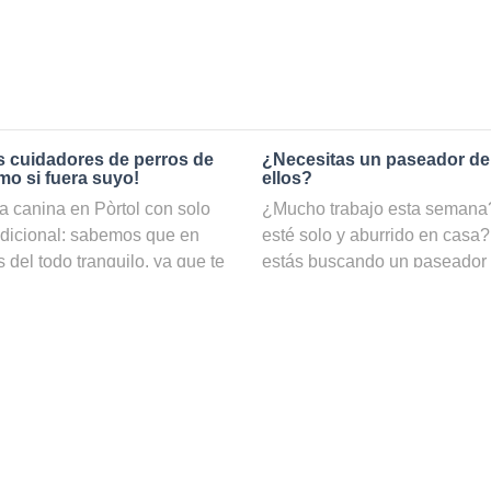
s cuidadores de perros de
¿Necesitas un paseador de
mo si fuera suyo!
ellos?
 canina en Pòrtol con solo
¿Mucho trabajo esta semana? 
adicional: sabemos que en
esté solo y aburrido en casa?
 del todo tranquilo, ya que te
estás buscando un paseador
ambio, si reservas el servicio
nuestro servicio de
paseadore
estar totalmente seguro de
hacer ejercicio y estar cuida
 contamos con una gran
web puedes ver una lista con t
 cuidadores de perros y
e incluso por disponibilidad 
pasará una estancia agradable
¿Cómo puedo convertirme en
ariño y mimos necesarios. Tus
cuidadores de mascotas y
Si te gustan los perros y disf
stuvieran contigo, para que
ser un paseador de perros pe