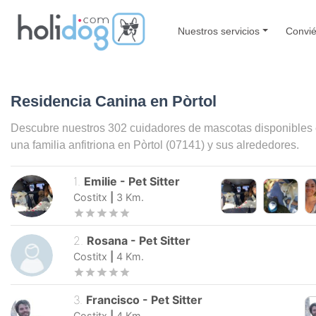
Nuestros servicios
Convié
Residencia Canina en Pòrtol
Descubre nuestros 302 cuidadores de mascotas disponibles
una familia anfitriona en
Pòrtol
(07141) y sus alrededores.
1
.
Emilie
-
Pet Sitter
Costitx
|
3
Km.
2
.
Rosana
-
Pet Sitter
Costitx
|
4
Km.
3
.
Francisco
-
Pet Sitter
Costitx
|
4
Km.