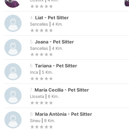
4
.
Liat
-
Pet Sitter
Sencelles
|
4
Km.
5
.
Joana
-
Pet Sitter
Sancellas
|
4
Km.
6
.
Tariana
-
Pet Sitter
Inca
|
5
Km.
7
.
María Cecilia
-
Pet Sitter
Lloseta
|
6
Km.
8
.
Maria Antònia
-
Pet Sitter
Sineu
|
9
Km.