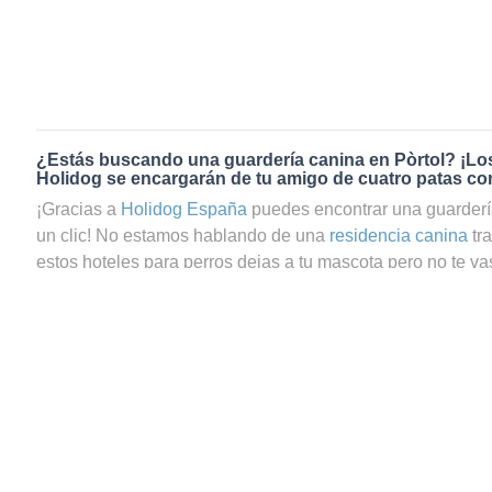
¿Estás buscando una guardería canina en Pòrtol? ¡Lo
Holidog se encargarán de tu amigo de cuatro patas co
¡Gracias a
Holidog España
puedes encontrar una guardería
un clic! No estamos hablando de una
residencia canina
tr
estos hoteles para perros dejas a tu mascota pero no te vas
preguntas si tu perrito estará realmente bien cuidado. En c
de guardería canina en Pòrtol a través de Holidog, podrás 
que tu mascota estará en las mejores manos. En Holidog
comunidad de amantes de los animales que trabajan como
cuidadores de gatos en Pòrtol. Tu amigo de cuatro patas 
y relajada con una familia anfitriona que le dará todo el c
peludos, sean perros o gatos, se quedarán con nuestros 
nunca estarán en jaulas. Recibirán el mismo amor que si e