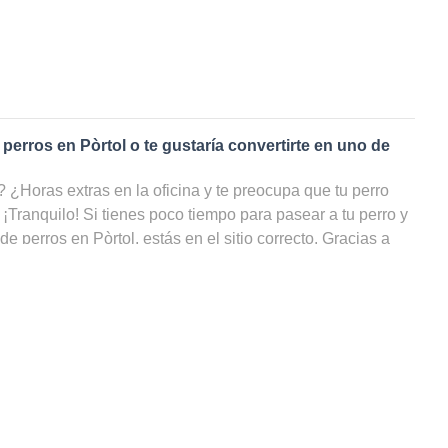
 perros en
Pòrtol
o te gustaría convertirte en uno de
¿Horas extras en la oficina y te preocupa que tu perro
 ¡Tranquilo! Si tienes poco tiempo para pasear a tu perro y
 de perros en
Pòrtol
, estás en el sitio correcto. Gracias a
s de perros
en
Pòrtol
, tu amigo de cuatro patas podrá
do, incluso cuando tú no puedas ocuparte de él. ¡En nuestra
odos los cuidadores de perros en Pòrtol, filtrar por precio
y ahorrarte un sinfín de búsquedas!
 paseador de perros en
Pòrtol
?
rutas dando largas caminatas llueva o haga sol, ¡podrías
rfecto! ¿Eres un amante de los animales pero no puedes