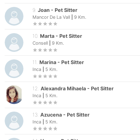
9
.
Joan
-
Pet Sitter
Mancor De La Vall
|
9
Km.
10
.
Marta
-
Pet Sitter
Consell
|
9
Km.
11
.
Marina
-
Pet Sitter
Inca
|
5
Km.
12
.
Alexandra Mihaela
-
Pet Sitter
Inca
|
5
Km.
13
.
Azucena
-
Pet Sitter
Inca
|
5
Km.