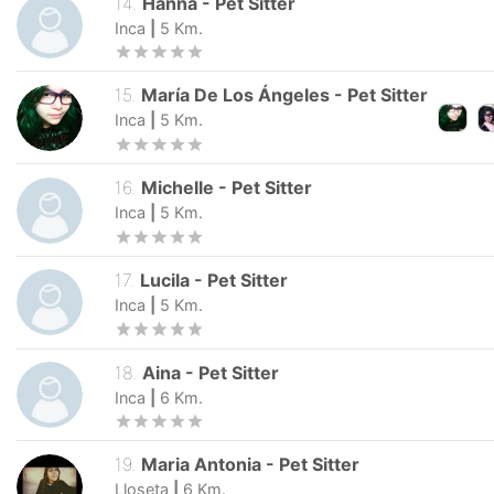
14
.
Hanna
-
Pet Sitter
Inca
|
5
Km.
15
.
María De Los Ángeles
-
Pet Sitter
Inca
|
5
Km.
16
.
Michelle
-
Pet Sitter
Inca
|
5
Km.
17
.
Lucila
-
Pet Sitter
Inca
|
5
Km.
18
.
Aina
-
Pet Sitter
Inca
|
6
Km.
19
.
Maria Antonia
-
Pet Sitter
Lloseta
|
6
Km.