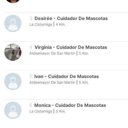
3
.
Desirée
-
Cuidador De Mascotas
La Cisterniga
|
4
Km.
4
.
Virginia
-
Cuidador De Mascotas
Aldeamayor De San Martín
|
5
Km.
5
.
Ivan
-
Cuidador De Mascotas
Aldeamayor De San Martín
|
5
Km.
6
.
Monica
-
Cuidador De Mascotas
La Cisterniga
|
5
Km.