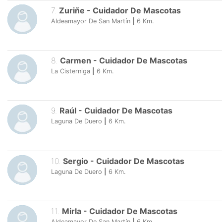
7
.
Zuriñe
-
Cuidador De Mascotas
Aldeamayor De San Martín
|
6
Km.
8
.
Carmen
-
Cuidador De Mascotas
La Cisterniga
|
6
Km.
9
.
Raúl
-
Cuidador De Mascotas
Laguna De Duero
|
6
Km.
10
.
Sergio
-
Cuidador De Mascotas
Laguna De Duero
|
6
Km.
11
.
Mirla
-
Cuidador De Mascotas
Aldeamayor De San Martín
|
6
Km.