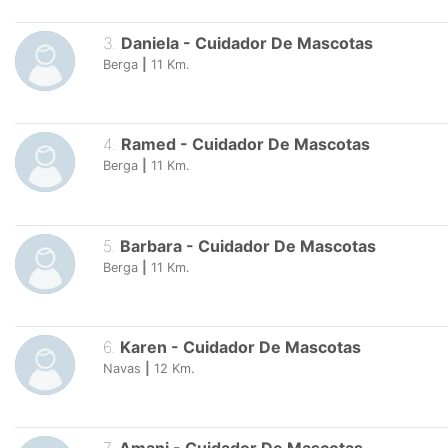
3
.
Daniela
-
Cuidador De Mascotas
Berga
|
11
Km.
4
.
Ramed
-
Cuidador De Mascotas
Berga
|
11
Km.
5
.
Barbara
-
Cuidador De Mascotas
Berga
|
11
Km.
6
.
Karen
-
Cuidador De Mascotas
Navas
|
12
Km.