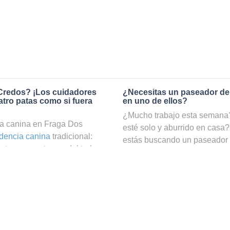
Credos? ¡Los cuidadores
¿Necesitas un paseador de
tro patas como si fuera
en uno de ellos?
¿Mucho trabajo esta semana? 
a canina en Fraga Dos
esté solo y aburrido en casa?
idencia canina
tradicional:
estás buscando un paseador
ta pero no te vas del todo
Gracias a nuestro servicio d
e bien cuidado. En cambio, si
cuatro patas podrá hacer ejer
dos a través de Holidog,
ocuparte de él. ¡En nuestra w
en las mejores manos. En
en Fraga Dos Credos, filtrar p
los animales que trabajan
de búsquedas!
ga Dos Credos. Tu amigo de
una familia anfitriona que le
¿Cómo puedo convertirme en