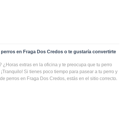
 perros en
Fraga Dos Credos
o te gustaría convertirte
¿Horas extras en la oficina y te preocupa que tu perro
 ¡Tranquilo! Si tienes poco tiempo para pasear a tu perro y
 de perros en
Fraga Dos Credos
, estás en el sitio correcto.
e
paseadores de perros
en
Fraga Dos Credos
, tu amigo de
cicio y estar cuidado, incluso cuando tú no puedas
eb puedes ver una lista con todos los cuidadores de perros
or precio e incluso por disponibilidad y ahorrarte un sinfín
 paseador de perros en
Fraga Dos Credos
?