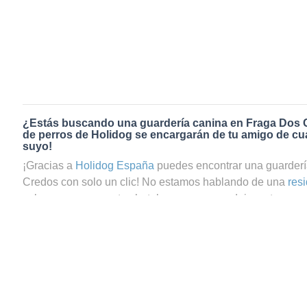
¿Estás buscando una guardería canina en Fraga Dos 
de perros de Holidog se encargarán de tu amigo de cua
suyo!
¡Gracias a
Holidog España
puedes encontrar una guarderí
Credos con solo un clic! No estamos hablando de una
res
sabemos que en estos hoteles para perros dejas a tu masco
tranquilo, ya que te preguntas si tu perrito estará realment
reservas el servicio de guardería canina en Fraga Dos Cre
podrás estar totalmente seguro de que tu mascota estará 
Holidog contamos con una gran comunidad de amantes de 
como cuidadores de perros y cuidadores de gatos en Fra
cuatro patas pasará una estancia agradable y relajada con 