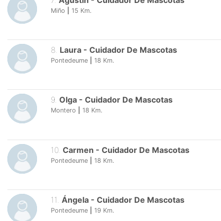
7
.
Agustin
-
Cuidador De Mascotas
Miño
|
15
Km.
8
.
Laura
-
Cuidador De Mascotas
Pontedeume
|
18
Km.
9
.
Olga
-
Cuidador De Mascotas
Montero
|
18
Km.
10
.
Carmen
-
Cuidador De Mascotas
Pontedeume
|
18
Km.
11
.
Ángela
-
Cuidador De Mascotas
Pontedeume
|
19
Km.