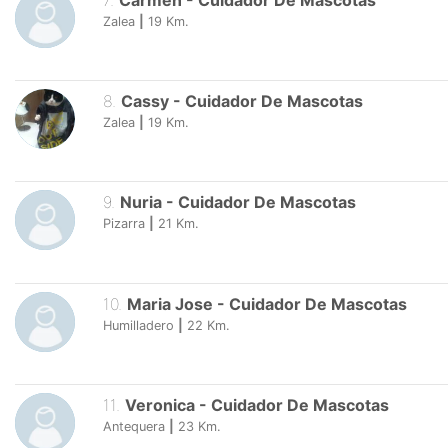
7
.
Carmen
-
Cuidador De Mascotas
Zalea
|
19
Km.
8
.
Cassy
-
Cuidador De Mascotas
Zalea
|
19
Km.
9
.
Nuria
-
Cuidador De Mascotas
Pizarra
|
21
Km.
10
.
Maria Jose
-
Cuidador De Mascotas
Humilladero
|
22
Km.
11
.
Veronica
-
Cuidador De Mascotas
Antequera
|
23
Km.