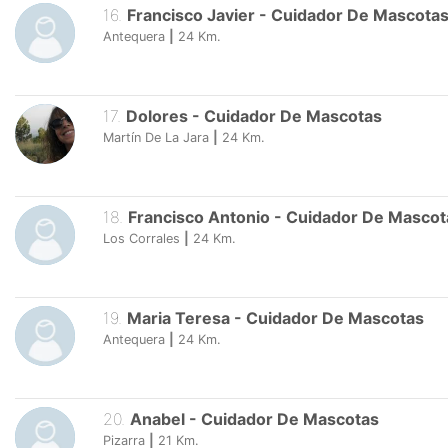
16
.
Francisco Javier
-
Cuidador De Mascota
Antequera
|
24
Km.
17
.
Dolores
-
Cuidador De Mascotas
Martín De La Jara
|
24
Km.
18
.
Francisco Antonio
-
Cuidador De Mascot
Los Corrales
|
24
Km.
19
.
Maria Teresa
-
Cuidador De Mascotas
Antequera
|
24
Km.
20
.
Anabel
-
Cuidador De Mascotas
Pizarra
|
21
Km.