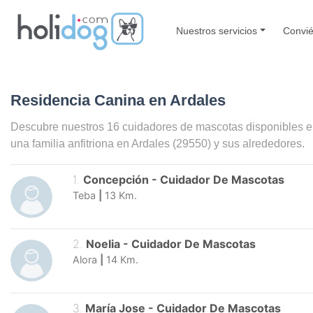
Nuestros servicios
Convié
Residencia Canina en Ardales
Descubre nuestros 16 cuidadores de mascotas disponibles 
una familia anfitriona en
Ardales
(29550) y sus alrededores.
1
.
Concepción
-
Cuidador De Mascotas
Teba
|
13
Km.
2
.
Noelia
-
Cuidador De Mascotas
Alora
|
14
Km.
3
.
María Jose
-
Cuidador De Mascotas