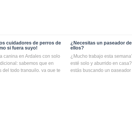
os cuidadores de perros de
¿Necesitas un paseador de
mo si fuera suyo!
ellos?
a canina en Ardales con solo
¿Mucho trabajo esta semana? 
adicional: sabemos que en
esté solo y aburrido en casa?
 del todo tranquilo, ya que te
estás buscando un paseador 
ambio, si reservas el servicio
nuestro servicio de
paseadore
s estar totalmente seguro de
hacer ejercicio y estar cuida
 contamos con una gran
web puedes ver una lista con 
 cuidadores de perros y
precio e incluso por disponib
 pasará una estancia
¿Cómo puedo convertirme en
 todo el cariño y mimos
n con nuestros cuidadores de
Si te gustan los perros y disf
or que si estuvieran contigo,
ser un paseador de perros pe