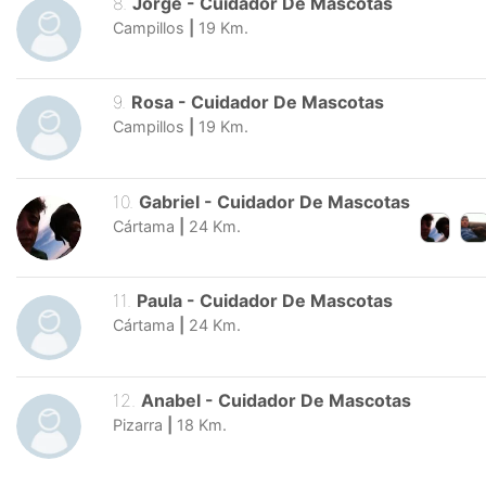
8
.
Jorge
-
Cuidador De Mascotas
Campillos
|
19
Km.
9
.
Rosa
-
Cuidador De Mascotas
Campillos
|
19
Km.
10
.
Gabriel
-
Cuidador De Mascotas
Cártama
|
24
Km.
11
.
Paula
-
Cuidador De Mascotas
Cártama
|
24
Km.
12
.
Anabel
-
Cuidador De Mascotas
Pizarra
|
18
Km.