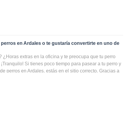
 perros en
Ardales
o te gustaría convertirte en uno de
¿Horas extras en la oficina y te preocupa que tu perro
 ¡Tranquilo! Si tienes poco tiempo para pasear a tu perro y
de perros en
Ardales
, estás en el sitio correcto. Gracias a
s de perros
en
Ardales
, tu amigo de cuatro patas podrá
do, incluso cuando tú no puedas ocuparte de él. ¡En nuestra
todos los cuidadores de perros en Ardales, filtrar por
ilidad y ahorrarte un sinfín de búsquedas!
 paseador de perros en
Ardales
?
rutas dando largas caminatas llueva o haga sol, ¡podrías
rfecto! ¿Eres un amante de los animales pero no puedes