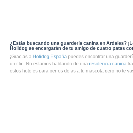
¿Estás buscando una guardería canina en Ardales? ¡L
Holidog se encargarán de tu amigo de cuatro patas co
¡Gracias a
Holidog España
puedes encontrar una guarderí
un clic! No estamos hablando de una
residencia canina
tr
estos hoteles para perros dejas a tu mascota pero no te vas
preguntas si tu perrito estará realmente bien cuidado. En c
de guardería canina en Ardales a través de Holidog, podrá
que tu mascota estará en las mejores manos. En Holidog
comunidad de amantes de los animales que trabajan como
cuidadores de gatos en Ardales. Tu amigo de cuatro patas
agradable y relajada con una familia anfitriona que le dará
necesarios. Tus peludos, sean perros o gatos, se quedará
mascotas y nunca estarán en jaulas. Recibirán el mismo am