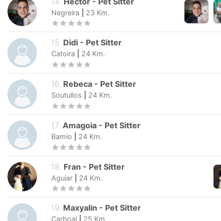
14
.
Hector
-
Pet Sitter
Negreira
|
23
Km.
15
.
Didi
-
Pet Sitter
Catoira
|
24
Km.
16
.
Rebeca
-
Pet Sitter
Soutullos
|
24
Km.
17
.
Amagoia
-
Pet Sitter
Bamio
|
24
Km.
18
.
Fran
-
Pet Sitter
Aguiar
|
24
Km.
19
.
Maxyalin
-
Pet Sitter
Carboal
|
25
Km.