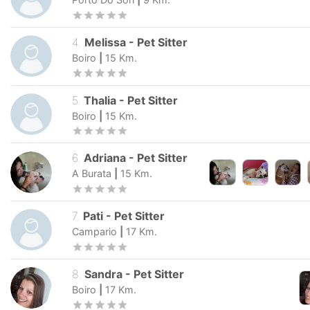
4
.
Melissa
-
Pet Sitter
Boiro
|
15
Km.
5
.
Thalia
-
Pet Sitter
Boiro
|
15
Km.
6
.
Adriana
-
Pet Sitter
A Burata
|
15
Km.
7
.
Pati
-
Pet Sitter
Campario
|
17
Km.
8
.
Sandra
-
Pet Sitter
Boiro
|
17
Km.