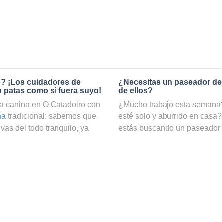
o? ¡Los cuidadores de
¿Necesitas un paseador de
o patas como si fuera suyo!
de ellos?
a canina en O Catadoiro con
¿Mucho trabajo esta semana? 
na
tradicional: sabemos que
esté solo y aburrido en casa?
vas del todo tranquilo, ya
estás buscando un paseador
o. En cambio, si reservas el
Gracias a nuestro servicio d
olidog, podrás estar
patas podrá hacer ejercicio y
es manos. En Holidog
él. ¡En nuestra web puedes ve
males que trabajan como
Catadoiro, filtrar por precio e
o. Tu amigo de cuatro patas
búsquedas!
nfitriona que le dará todo el
¿Cómo puedo convertirme en
tos, se quedarán con nuestros