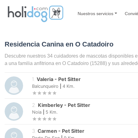
Nuestros servicios
Convié
Residencia Canina en O Catadoiro
Descubre nuestros 34 cuidadores de mascotas disponibles 
a una familia anfitriona en
O Catadoiro
(15288) y sus alreded
1
.
Valeria
-
Pet Sitter
Balcunqueiro
|
4
Km.
2
.
Kimberley
-
Pet Sitter
Noia
|
5
Km.
3
.
Carmen
-
Pet Sitter
Porto Do Son
|
9
Km.