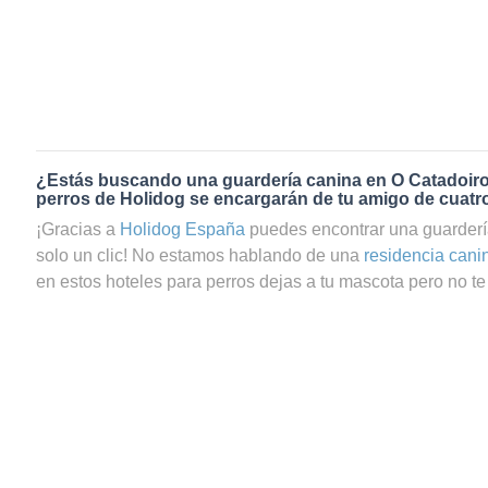
¿Estás buscando una guardería canina en O Catadoir
perros de Holidog se encargarán de tu amigo de cuatr
¡Gracias a
Holidog España
puedes encontrar una guarderí
solo un clic! No estamos hablando de una
residencia cani
en estos hoteles para perros dejas a tu mascota pero no te 
que te preguntas si tu perrito estará realmente bien cuidad
servicio de guardería canina en O Catadoiro a través de H
totalmente seguro de que tu mascota estará en las mejor
contamos con una gran comunidad de amantes de los ani
cuidadores de perros y cuidadores de gatos en O Catadoir
pasará una estancia agradable y relajada con una familia a
cariño y mimos necesarios. Tus peludos, sean perros o ga