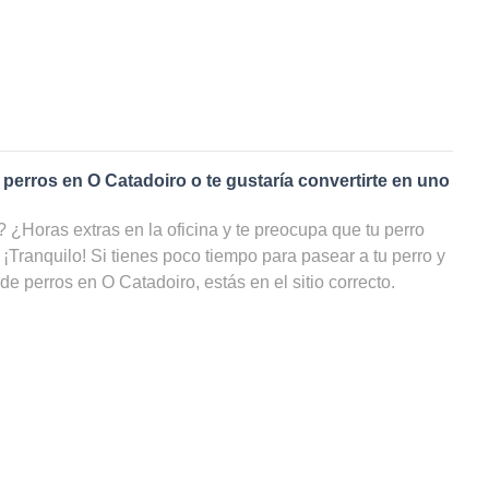
 perros en
O Catadoiro
o te gustaría convertirte en uno
¿Horas extras en la oficina y te preocupa que tu perro
 ¡Tranquilo! Si tienes poco tiempo para pasear a tu perro y
 de perros en
O Catadoiro
, estás en el sitio correcto.
e
paseadores de perros
en
O Catadoiro
, tu amigo de cuatro
 estar cuidado, incluso cuando tú no puedas ocuparte de
r una lista con todos los cuidadores de perros en O
 incluso por disponibilidad y ahorrarte un sinfín de
 paseador de perros en
O Catadoiro
?