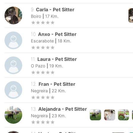
9
.
Carla
-
Pet Sitter
Boiro
|
17
Km.
10
.
Anxo
-
Pet Sitter
Escarabote
|
18
Km.
11
.
Laura
-
Pet Sitter
O Pazo
|
19
Km.
12
.
Fran
-
Pet Sitter
Negreira
|
22
Km.
13
.
Alejandra
-
Pet Sitter
Negreira
|
23
Km.