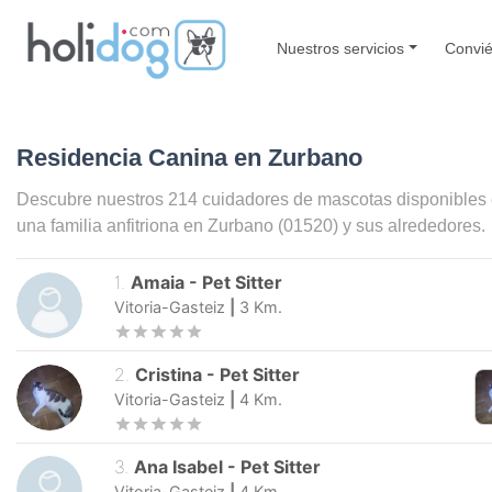
Nuestros servicios
Convié
Residencia Canina en Zurbano
Descubre nuestros 214 cuidadores de mascotas disponibles
una familia anfitriona en
Zurbano
(01520) y sus alrededores.
1
.
Amaia
-
Pet Sitter
Vitoria-Gasteiz
|
3
Km.
2
.
Cristina
-
Pet Sitter
Vitoria-Gasteiz
|
4
Km.
3
.
Ana Isabel
-
Pet Sitter
Vitoria-Gasteiz
|
4
Km.