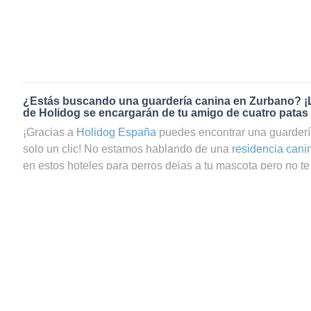
¿Estás buscando una guardería canina en Zurbano? ¡
de Holidog se encargarán de tu amigo de cuatro patas
¡Gracias a
Holidog España
puedes encontrar una guarderí
solo un clic! No estamos hablando de una
residencia cani
en estos hoteles para perros dejas a tu mascota pero no te 
que te preguntas si tu perrito estará realmente bien cuidad
servicio de guardería canina en Zurbano a través de Holid
seguro de que tu mascota estará en las mejores manos. 
gran comunidad de amantes de los animales que trabajan
cuidadores de gatos en Zurbano. Tu amigo de cuatro pata
agradable y relajada con una familia anfitriona que le dará
necesarios. Tus peludos, sean perros o gatos, se quedará
mascotas y nunca estarán en jaulas. Recibirán el mismo am