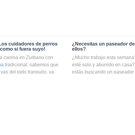
Los cuidadores de perros
¿Necesitas un paseador de
 como si fuera suyo!
ellos?
a canina en Zurbano con
¿Mucho trabajo esta semana? 
na
tradicional: sabemos que
esté solo y aburrido en casa?
vas del todo tranquilo, ya
estás buscando un paseador
o. En cambio, si reservas el
nuestro servicio de
paseadore
og, podrás estar totalmente
hacer ejercicio y estar cuida
En Holidog contamos con una
web puedes ver una lista con 
 como cuidadores de perros y
precio e incluso por disponib
s pasará una estancia
¿Cómo puedo convertirme en
 todo el cariño y mimos
n con nuestros cuidadores de
Si te gustan los perros y disf
or que si estuvieran contigo,
ser un paseador de perros pe