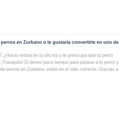
 perros en
Zurbano
o te gustaría convertirte en uno de
¿Horas extras en la oficina y te preocupa que tu perro
 ¡Tranquilo! Si tienes poco tiempo para pasear a tu perro y
 de perros en
Zurbano
, estás en el sitio correcto. Gracias a
s de perros
en
Zurbano
, tu amigo de cuatro patas podrá
do, incluso cuando tú no puedas ocuparte de él. ¡En nuestra
todos los cuidadores de perros en Zurbano, filtrar por
ilidad y ahorrarte un sinfín de búsquedas!
 paseador de perros en
Zurbano
?
rutas dando largas caminatas llueva o haga sol, ¡podrías
rfecto! ¿Eres un amante de los animales pero no puedes