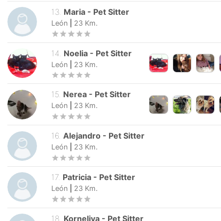
13
.
Maria
-
Pet Sitter
León
|
23
Km.
14
.
Noelia
-
Pet Sitter
León
|
23
Km.
15
.
Nerea
-
Pet Sitter
León
|
23
Km.
16
.
Alejandro
-
Pet Sitter
León
|
23
Km.
17
.
Patricia
-
Pet Sitter
León
|
23
Km.
18
.
Korneliya
-
Pet Sitter