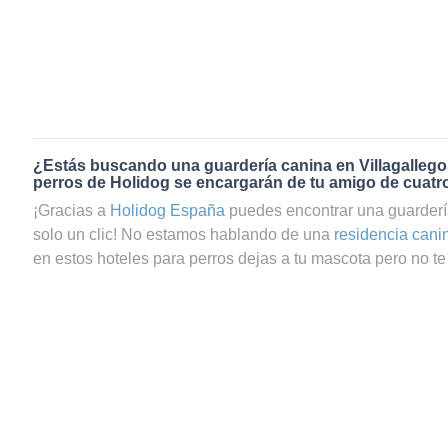
¿Estás buscando una guardería canina en Villagalleg
perros de Holidog se encargarán de tu amigo de cuatr
¡Gracias a
Holidog España
puedes encontrar una guarderí
solo un clic! No estamos hablando de una
residencia cani
en estos hoteles para perros dejas a tu mascota pero no te 
que te preguntas si tu perrito estará realmente bien cuidad
servicio de guardería canina en Villagallegos a través de 
totalmente seguro de que tu mascota estará en las mejor
contamos con una gran comunidad de amantes de los ani
cuidadores de perros y cuidadores de gatos en Villagalleg
pasará una estancia agradable y relajada con una familia a
cariño y mimos necesarios. Tus peludos, sean perros o ga