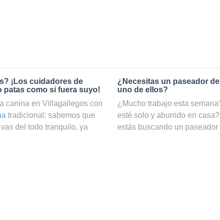
os? ¡Los cuidadores de
¿Necesitas un paseador de
o patas como si fuera suyo!
uno de ellos?
a canina en Villagallegos con
¿Mucho trabajo esta semana? 
na
tradicional: sabemos que
esté solo y aburrido en casa?
vas del todo tranquilo, ya
estás buscando un paseador
o. En cambio, si reservas el
Gracias a nuestro servicio d
Holidog, podrás estar
patas podrá hacer ejercicio y
es manos. En Holidog
él. ¡En nuestra web puedes ve
males que trabajan como
Villagallegos, filtrar por prec
os. Tu amigo de cuatro patas
búsquedas!
nfitriona que le dará todo el
¿Cómo puedo convertirme en
tos, se quedarán con nuestros