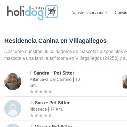
Nuestros servicios
Convié
Residencia Canina en Villagallegos
Descubre nuestros 89 cuidadores de mascotas disponibles 
mascota a una familia anfitriona en
Villagallegos
(24250) y s
1
.
Sandra
-
Pet Sitter
Villanueva Del Carnero
|
16
Km.
2
.
Sara
-
Pet Sitter
Ribaseca
|
17
Km.
3
.
Mario
-
Pet Sitter