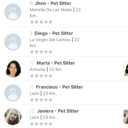
8
.
Jhon
-
Pet Sitter
Mansilla De Las Mulas
|
22
Km.
9
.
Diego
-
Pet Sitter
La Virgen Del Camino
|
22
Km.
10
.
Marta
-
Pet Sitter
Armunia
|
22
Km.
11
.
Francisco
-
Pet Sitter
León
|
23
Km.
12
.
Javiera
-
Pet Sitter
León
|
23
Km.