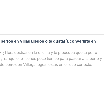
 perros en
Villagallegos
o te gustaría convertirte en
¿Horas extras en la oficina y te preocupa que tu perro
 ¡Tranquilo! Si tienes poco tiempo para pasear a tu perro y
 de perros en
Villagallegos
, estás en el sitio correcto.
e
paseadores de perros
en
Villagallegos
, tu amigo de cuatro
 estar cuidado, incluso cuando tú no puedas ocuparte de
r una lista con todos los cuidadores de perros en
io e incluso por disponibilidad y ahorrarte un sinfín de
 paseador de perros en
Villagallegos
?