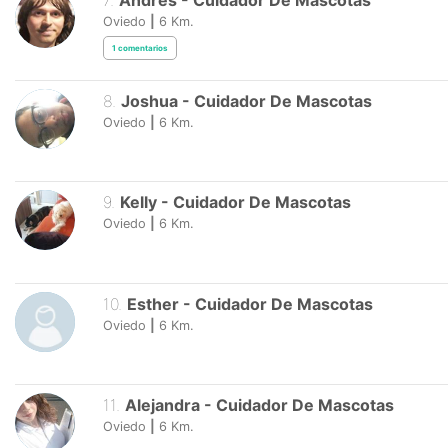
7
.
Andrés
-
Cuidador De Mascotas
Oviedo
|
6
Km.
1
comentarios
8
.
Joshua
-
Cuidador De Mascotas
Oviedo
|
6
Km.
9
.
Kelly
-
Cuidador De Mascotas
Oviedo
|
6
Km.
10
.
Esther
-
Cuidador De Mascotas
Oviedo
|
6
Km.
11
.
Alejandra
-
Cuidador De Mascotas
Oviedo
|
6
Km.