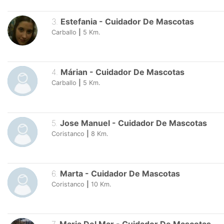
3
.
Estefania
-
Cuidador De Mascotas
Carballo
|
5
Km.
4
.
Márian
-
Cuidador De Mascotas
Carballo
|
5
Km.
5
.
Jose Manuel
-
Cuidador De Mascotas
Coristanco
|
8
Km.
6
.
Marta
-
Cuidador De Mascotas
Coristanco
|
10
Km.