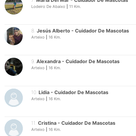
7
.
Maria Del Mar
-
Cuidador De Mascotas
Lodeiro De Abaixo
|
11
Km.
8
.
Jesús Alberto
-
Cuidador De Mascotas
Arteixo
|
16
Km.
9
.
Alexandra
-
Cuidador De Mascotas
Arteixo
|
16
Km.
10
.
Lidia
-
Cuidador De Mascotas
Arteixo
|
16
Km.
11
.
Cristina
-
Cuidador De Mascotas
Arteixo
|
16
Km.