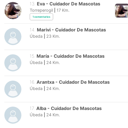
13
.
Eva
-
Cuidador De Mascotas
Torreperogil
|
17
Km.
1
comentarios
14
.
Marivi
-
Cuidador De Mascotas
Úbeda
|
23
Km.
15
.
María
-
Cuidador De Mascotas
Úbeda
|
24
Km.
16
.
Arantxa
-
Cuidador De Mascotas
Úbeda
|
24
Km.
17
.
Alba
-
Cuidador De Mascotas
Úbeda
|
24
Km.