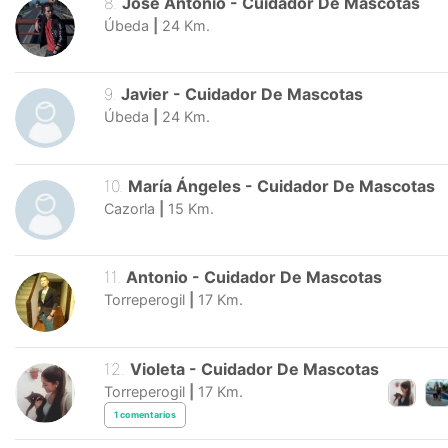
8
.
José Antonio
-
Cuidador De Mascotas
Úbeda
|
24
Km.
9
.
Javier
-
Cuidador De Mascotas
Úbeda
|
24
Km.
10
.
María Ángeles
-
Cuidador De Mascotas
Cazorla
|
15
Km.
11
.
Antonio
-
Cuidador De Mascotas
Torreperogil
|
17
Km.
12
.
Violeta
-
Cuidador De Mascotas
Torreperogil
|
17
Km.
1
comentarios