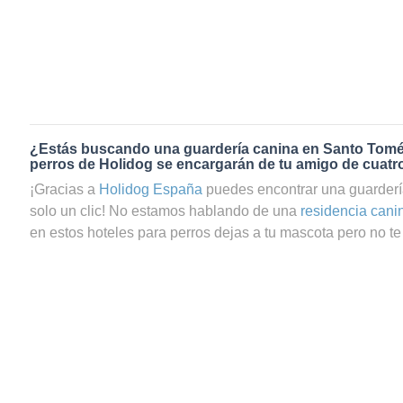
¿Estás buscando una guardería canina en Santo Tomé
perros de Holidog se encargarán de tu amigo de cuatr
¡Gracias a
Holidog España
puedes encontrar una guarder
solo un clic! No estamos hablando de una
residencia cani
en estos hoteles para perros dejas a tu mascota pero no te 
que te preguntas si tu perrito estará realmente bien cuidad
servicio de guardería canina en Santo Tomé a través de Ho
totalmente seguro de que tu mascota estará en las mejor
contamos con una gran comunidad de amantes de los ani
cuidadores de perros y cuidadores de gatos en Santo Tom
pasará una estancia agradable y relajada con una familia a
cariño y mimos necesarios. Tus peludos, sean perros o ga