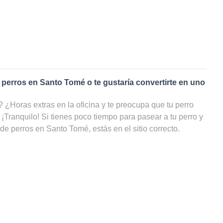
 perros en
Santo Tomé
o te gustaría convertirte en uno
¿Horas extras en la oficina y te preocupa que tu perro
 ¡Tranquilo! Si tienes poco tiempo para pasear a tu perro y
 de perros en
Santo Tomé
, estás en el sitio correcto.
e
paseadores de perros
en
Santo Tomé
, tu amigo de cuatro
 estar cuidado, incluso cuando tú no puedas ocuparte de
r una lista con todos los cuidadores de perros en Santo
luso por disponibilidad y ahorrarte un sinfín de búsquedas!
 paseador de perros en
Santo Tomé
?
rutas dando largas caminatas llueva o haga sol, ¡podrías