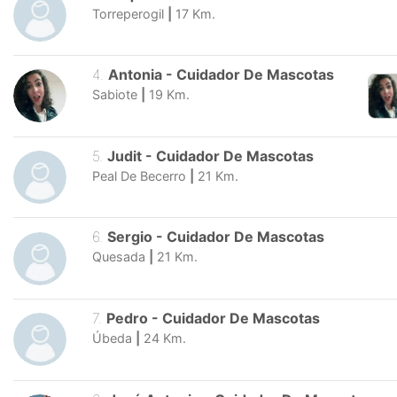
Torreperogil
|
17
Km.
4
.
Antonia
-
Cuidador De Mascotas
Sabiote
|
19
Km.
5
.
Judit
-
Cuidador De Mascotas
Peal De Becerro
|
21
Km.
6
.
Sergio
-
Cuidador De Mascotas
Quesada
|
21
Km.
7
.
Pedro
-
Cuidador De Mascotas
Úbeda
|
24
Km.