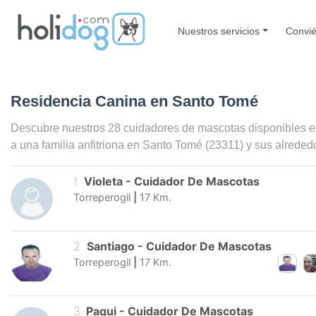
Nuestros servicios
Convié
Residencia Canina en Santo Tomé
Descubre nuestros 28 cuidadores de mascotas disponibles 
a una familia anfitriona en
Santo Tomé
(23311) y sus alreded
1
.
Violeta
-
Cuidador De Mascotas
Torreperogil
|
17
Km.
2
.
Santiago
-
Cuidador De Mascotas
Torreperogil
|
17
Km.
3
.
Paqui
-
Cuidador De Mascotas