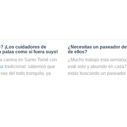
? ¡Los cuidadores de
¿Necesitas un paseador de
o patas como si fuera suyo!
de ellos?
ía canina en Santo Tomé con
¿Mucho trabajo esta semana? 
na
tradicional: sabemos que
esté solo y aburrido en casa?
vas del todo tranquilo, ya
estás buscando un paseador
o. En cambio, si reservas el
Gracias a nuestro servicio d
lidog, podrás estar
patas podrá hacer ejercicio y
es manos. En Holidog
él. ¡En nuestra web puedes ve
males que trabajan como
Tomé, filtrar por precio e inc
é. Tu amigo de cuatro patas
¿Cómo puedo convertirme en
nfitriona que le dará todo el
tos, se quedarán con nuestros
Si te gustan los perros y disf