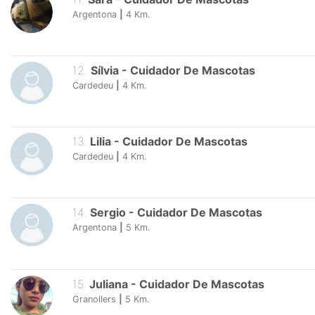
Argentona
|
4
Km.
12
.
Sílvia
-
Cuidador De Mascotas
Cardedeu
|
4
Km.
13
.
Lilia
-
Cuidador De Mascotas
Cardedeu
|
4
Km.
14
.
Sergio
-
Cuidador De Mascotas
Argentona
|
5
Km.
15
.
Juliana
-
Cuidador De Mascotas
Granollers
|
5
Km.