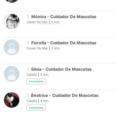
3
.
Mónica
-
Cuidador De Mascotas
Canet De Mar
|
3
Km.
4
.
Fiorella
-
Cuidador De Mascotas
Canet De Mar
|
3
Km.
5
.
Silvia
-
Cuidador De Mascotas
Calella
|
4
Km.
2
comentarios
6
.
Beatrice
-
Cuidador De Mascotas
Calella
|
4
Km.
1
comentarios