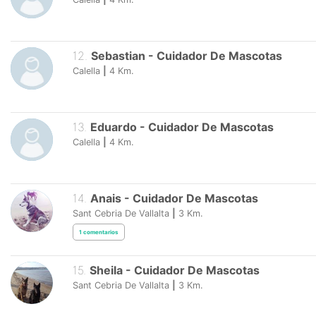
12
.
Sebastian
-
Cuidador De Mascotas
Calella
|
4
Km.
13
.
Eduardo
-
Cuidador De Mascotas
Calella
|
4
Km.
14
.
Anais
-
Cuidador De Mascotas
Sant Cebria De Vallalta
|
3
Km.
1
comentarios
15
.
Sheila
-
Cuidador De Mascotas
Sant Cebria De Vallalta
|
3
Km.