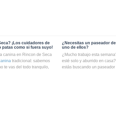
Seca? ¡Los cuidadores de
¿Necesitas un paseador de
o patas como si fuera suyo!
uno de ellos?
ía canina en Rincon de Seca
¿Mucho trabajo esta semana? 
canina
tradicional: sabemos
esté solo y aburrido en casa?
 te vas del todo tranquilo,
estás buscando un paseador
dado. En cambio, si reservas
Gracias a nuestro servicio d
s de Holidog, podrás estar
cuatro patas podrá hacer ejer
es manos. En Holidog
ocuparte de él. ¡En nuestra w
males que trabajan como
en Rincon de Seca, filtrar por
 Seca. Tu amigo de cuatro
búsquedas!
ilia anfitriona que le dará
¿Cómo puedo convertirme en
os o gatos, se quedarán con