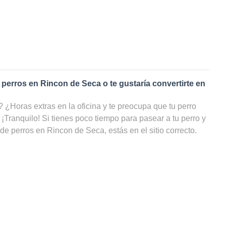
 perros en
Rincon de Seca
o te gustaría convertirte en
¿Horas extras en la oficina y te preocupa que tu perro
 ¡Tranquilo! Si tienes poco tiempo para pasear a tu perro y
 de perros en
Rincon de Seca
, estás en el sitio correcto.
e
paseadores de perros
en
Rincon de Seca
, tu amigo de
cicio y estar cuidado, incluso cuando tú no puedas
eb puedes ver una lista con todos los cuidadores de perros
 precio e incluso por disponibilidad y ahorrarte un sinfín de
 paseador de perros en
Rincon de Seca
?