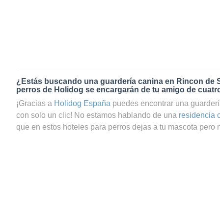
¿Estás buscando una guardería canina en Rincon de 
perros de Holidog se encargarán de tu amigo de cuatr
¡Gracias a
Holidog España
puedes encontrar una guarder
con solo un clic! No estamos hablando de una
residencia 
que en estos hoteles para perros dejas a tu mascota pero no
ya que te preguntas si tu perrito estará realmente bien cui
el servicio de guardería canina en Rincon de Seca a travé
totalmente seguro de que tu mascota estará en las mejor
contamos con una gran comunidad de amantes de los ani
cuidadores de perros y cuidadores de gatos en Rincon de
patas pasará una estancia agradable y relajada con una fam
todo el cariño y mimos necesarios. Tus peludos, sean perr