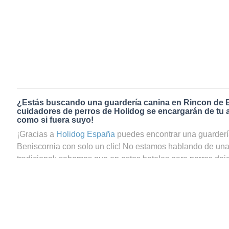
¿Estás buscando una guardería canina en Rincon de 
cuidadores de perros de Holidog se encargarán de tu 
como si fuera suyo!
¡Gracias a
Holidog España
puedes encontrar una guarderí
Beniscornia con solo un clic! No estamos hablando de un
tradicional: sabemos que en estos hoteles para perros dej
del todo tranquilo, ya que te preguntas si tu perrito estará
cambio, si reservas el servicio de guardería canina en Rin
de Holidog, podrás estar totalmente seguro de que tu masc
manos. En Holidog contamos con una gran comunidad de 
trabajan como cuidadores de perros y cuidadores de gatos