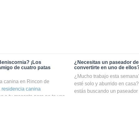
Beniscornia? ¡Los
¿Necesitas un paseador de
amigo de cuatro patas
convertirte en uno de ellos
¿Mucho trabajo esta semana? 
a canina en Rincon de
esté solo y aburrido en casa?
a
residencia canina
estás buscando un paseador
as a tu mascota pero no te vas
correcto. Gracias a nuestro s
 realmente bien cuidado. En
tu amigo de cuatro patas podr
con de Beniscornia a través
puedas ocuparte de él. ¡En n
ota estará en las mejores
de perros en Rincon de Benisco
amantes de los animales que
ahorrarte un sinfín de búsque
 en Rincon de Beniscornia.