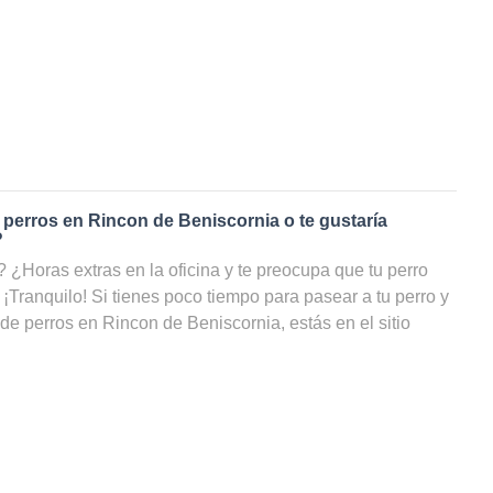
 perros en
Rincon de Beniscornia
o te gustaría
?
¿Horas extras en la oficina y te preocupa que tu perro
 ¡Tranquilo! Si tienes poco tiempo para pasear a tu perro y
 de perros en
Rincon de Beniscornia
, estás en el sitio
ervicio de
paseadores de perros
en
Rincon de Beniscornia
,
á hacer ejercicio y estar cuidado, incluso cuando tú no
uestra web puedes ver una lista con todos los cuidadores
rnia, filtrar por precio e incluso por disponibilidad y
das!