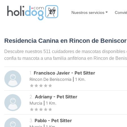
Nuestros servicios
Convié
Residencia Canina en Rincon de Beniscor
Descubre nuestros 511 cuidadores de mascotas disponibles
confia tu mascota a una familia anfitriona en
Rincon de Beni
1
.
Francisco Javier
-
Pet Sitter
Rincon De Beniscornia
|
1
Km.
2
.
Adriany
-
Pet Sitter
Murcia
|
1
Km.
3
.
Pablo
-
Pet Sitter
Murcia
|
1
Km.