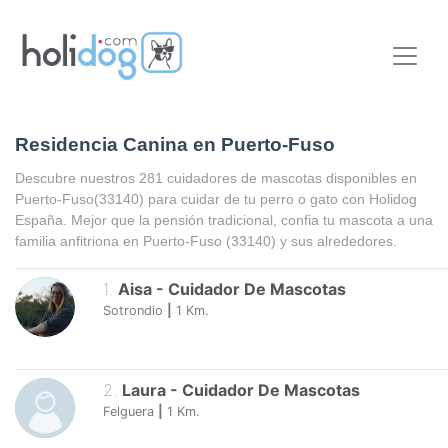
Residencia Canina en Puerto-Fuso
Descubre nuestros 281 cuidadores de mascotas disponibles en
Puerto-Fuso
(33140) para cuidar de tu perro o gato con Holidog
España. Mejor que la pensión tradicional, confia tu mascota a una
familia anfitriona en
Puerto-Fuso
(33140) y sus alrededores.
1
.
Aisa
-
Cuidador De Mascotas
Sotrondio
|
1
Km.
2
.
Laura
-
Cuidador De Mascotas
Felguera
|
1
Km.