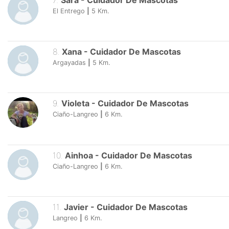
7
.
Sara
-
Cuidador De Mascotas
El Entrego
|
5
Km.
8
.
Xana
-
Cuidador De Mascotas
Argayadas
|
5
Km.
9
.
Violeta
-
Cuidador De Mascotas
Ciaño-Langreo
|
6
Km.
10
.
Ainhoa
-
Cuidador De Mascotas
Ciaño-Langreo
|
6
Km.
11
.
Javier
-
Cuidador De Mascotas
Langreo
|
6
Km.