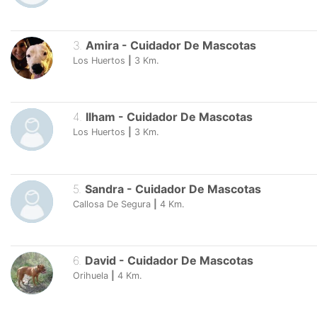
3
.
Amira
-
Cuidador De Mascotas
Los Huertos
|
3
Km.
4
.
Ilham
-
Cuidador De Mascotas
Los Huertos
|
3
Km.
5
.
Sandra
-
Cuidador De Mascotas
Callosa De Segura
|
4
Km.
6
.
David
-
Cuidador De Mascotas
Orihuela
|
4
Km.