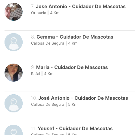
7
.
Jose Antonio
-
Cuidador De Mascotas
Orihuela
|
4
Km.
8
.
Gemma
-
Cuidador De Mascotas
Callosa De Segura
|
4
Km.
9
.
Maria
-
Cuidador De Mascotas
Rafal
|
4
Km.
10
.
José Antonio
-
Cuidador De Mascotas
Callosa De Segura
|
5
Km.
11
.
Yousef
-
Cuidador De Mascotas
Callosa De Segura
|
5
Km.